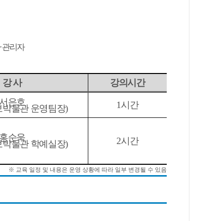
·
관리자
강 사
강의시간
서은호
1
시간
박물관 운영팀장
)
홍순욱
2
시간
박물관 학예실장
)
※
교육 일정 및 내용은 운영 상황에 따라 일부 변경될 수 있음