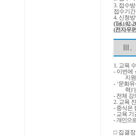
3.
접수방
접수기간
4.
신청방
(Tel.) 02-
(
전자우
Ⅲ
.
1.
교육 
-
이번에 
지원
- ‘
문화유
력
)’
-
전체 강
2.
교육 
-
중식은 
-
교육 기
-
개인으로
□
집결장