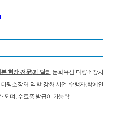
인
기본
·
현장
·
전문
)
과 달리
문화유산 다량소장처
 다량소장처 역할 강화 사업 수행자
(
학예인
가 되며
,
수료증 발급이 가능함
.