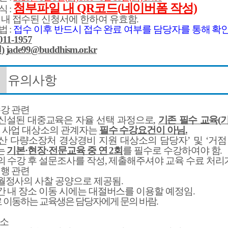
첨부파일 내 QR코드(
네이버폼 작성)
식
:
 내 접수된 신청서에 한하여 유효함
.
법
:
접수 이후 반드시 접수 완료 여부를 담당자를 통해 확
2011-1957
편
) jade99@buddhism.or.kr
유의사항
수강 관련
신설된 대중교육은 자율 선택 과정으로
,
기존 필수 교육
(
 사업 대상소의 관계자는
필수 수강요건이 아님
.
산 다량소장처 경상경비 지원 대상소의 담당자
’
및
‘
거점
는
기본
·
현장
·
전문교육 중 연
2
회
를 필수로 수강하여야 함
.
의 수강 후 설문조사를 작성
,
제출해주셔야 교육 수료 처리
진행 관련
월정사의 사찰 공양으로 제공됨
.
간 내 장소 이동 시에는 대절버스를 이용할 예정임
.
 이동하는 교육생은 담당자에게 문의 바람
.
소