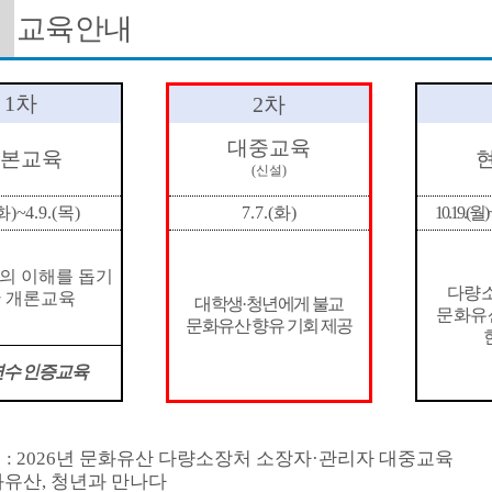
교육안내
1
차
2
차
대중교육
본교육
(
신설
)
화
)~4.9.(
목
)
7.7.(
화
)
10.19.(
월
)
의 이해를 돕기
다량
 개론교육
대학생
·
청년에게 불교
문화유
문화유산 향유 기회 제공
수 인증교육
명
: 2026
년 문화유산 다량소장처 소장자
·
관리자 대중교육
화유산
,
청년과 만나다