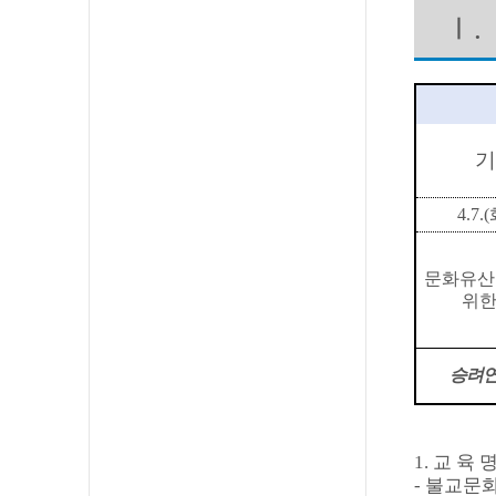
Ⅰ
.
기
4.7.(
문화유산
위한
승려연
1.
교 육 
-
불교문