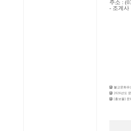
주소
: (
- 조계사
불교문화유산
2026년도
[홍보물] 