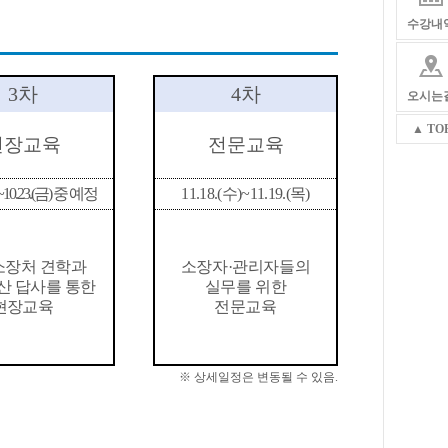
수강내
3
차
4
차
오시는
▲ TO
현장교육
전문교육
~10.23.(
금) 중 예정
11.18.(
수
)~11.19.(
목
)
소장처 견학과
소장자
·
관리자들의
산 답사를 통한
실무를 위한
현장교육
전문교육
※
상세일정은 변동될 수 있음
.