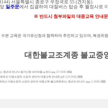
03144)
서울특별시 종로구 우정국로
55 (
견지동
)
 앞
일주문
에서 집결하여 대절버스 탑승 후 월정사로 
※ 반드시 첨부파일의 대중교육 안내문
※본 교육은 국가유산청과 협력하여 추진하고 있으며, 복권위원
대한불교조계종 불교중
, 청년과 만나다 참가신청 네이버폼 qr코드.jpg
(27.6KB)
(41)
 문화유산 다량소장처 소장자·관리자 대중교육 안내문.pdf
(143.5KB)
(53)
문화유산 다량소장처 소장자 관리자 대중교육-불교문화유산, 청년과 만나다-.jpg
(1.3MB)
(32)