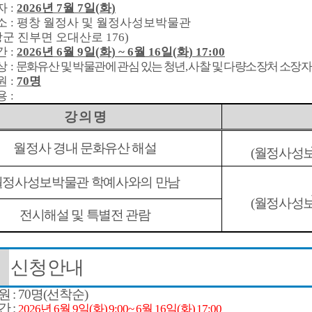
자
:
2026
년
7
월
7
일
(
화
)
소
:
평창 월정사 및 월정사성보박물관
창군 진부면 오대산로
176)
간
:
2026
년
6
월
9
일
(
화
) ~ 6
월
16
일
(
화
) 17:00
상
:
문화유산 및 박물관에 관심 있는 청년
,
사찰 및 다량소장처 소장자
원
:
70
명
용
:
강 의 명
월정사 경내 문화유산 해설
(
월정사성보
월정사성보박물관 학예사와의 만남
(
월정사성보
전시해설 및 특별전 관람
신청안내
인원
: 70
명
(
선착순
)
간
:
2026
년
6
월
9
일
(
화
) 9:00~ 6
월
16
일
(
화
) 17:00