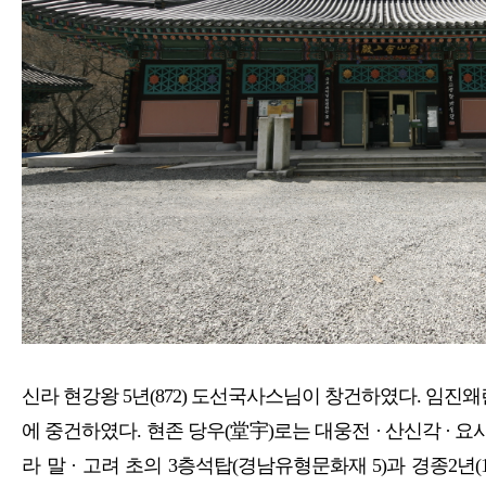
신라 현강왕 5년(872) 도선국사스님이 창건하였다. 임진왜란 
에 중건하였다. 현존 당우(堂宇)로는 대웅전 · 산신각 · 
라 말 · 고려 초의 3층석탑(경남유형문화재 5)과 경종2년