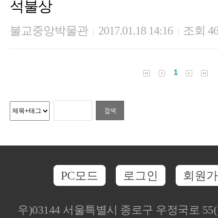
석불상
불교중앙박물관
2017.01.18 14:16
조회 46
|
|
1
PC모드
로그인
회원가
우)03144 서울특별시 종로구 우정국로 5