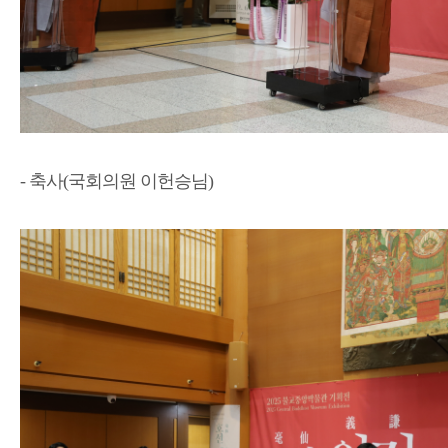
- 축사(국회의원 이헌승님)