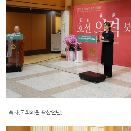
- 축사(국회의원 곽상언님)