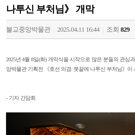
나투신 부처님》 개막
불교중앙박물관
|
2025.04.11 16:44
|
조회
829
2025년 4월 8일(화) 개막식을 시작으로 많은 분들의 관심
앙박물관 기획전 《호선 의겸: 붓끝에 나투신 부처님》이
- 기자 간담회