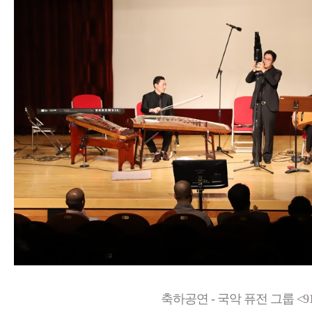
축하공연 - 국악 퓨전 그룹 <919