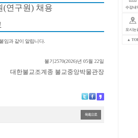
원
(
연구원
)
채용
수강내
고
오시는
▲ TO
붙임과 같이 알립니다
.
불기
2570(2026)
년 05
월 22
일
대한불교조계종 불교중앙박물관장
목록으로