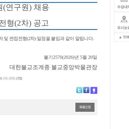
원
(
연구원
)
채용
수강내
접전형
(2
차
)
공고
오시는
▲ TO
자 및 면접전형
(2
차
)
일정을 붙임과 같이 알립니다
.
불기
2570(2026)
년 5
월
20
일
대한불교조계종 불교중앙박물관장
df
(55.2KB)
(72)
목록으로