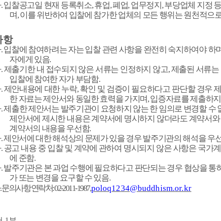
다
.
입찰공고일 현재 등록취소
,
휴업
,
폐업
,
업무정지
,
부당업체 지정 등
며
,
이를 위반하여 입찰에 참가한 업체의 모든 행위는 원천적으로
사항
가
.
입찰에 참여하려는 자는 입찰 관련 사항을 완전히 숙지하여야 하
자에게 있음
.
나
.
제출기한 내 접수되지 않은 서류는 인정하지 않고
,
제출된 서류는
입찰에 참여한 자가 부담함
.
다
.
제안내용에 대한 누락
,
확인 및 검증이 필요하다고 판단할 경우 
한 자료는 제안서와 동일한 효력을 가지며
,
입증자료를 제출하지 
라
.
제출한 제안서는 발주기관이 요청하지 않는 한 임의로 변경할 수
제안서에 제시한 내용은 계약서에 명시하지 않더라도 계약서와
계약서의 내용을 우선함
.
마
.
제안서에 대한 해석상의 문제가 있을 경우 발주기관의 해석을 우
바
.
공고 내용 중 입찰 및 계약에 관하여 명시되지 않은 사항은 국가
에 준함
.
사
.
발주기관은 본 과업 수행에 필요하다고 판단되는 경우 협상을 통
가 또는 변경을 요구할 수 있음
.
아
.
문의사항 연락처
: 02-2011-1987,
poloq1234@buddhism.or.kr
서
1
부