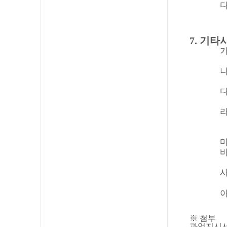
7.
기타
※
첨부
과업지시