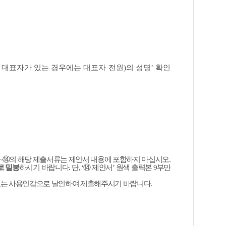
 대표자가 있는 경우에는 대표자 전원
)
의 성명
’
확인
~
⑭
의 해당 제출서류는 제안서 내용에 포함하지 마십시오
.
로 밀봉
하시기 바랍니다
.
단
, ‘
⑭
제안서
’
원색 출력본
9
부만
 또는 사용인감으로 날인하여 제출해주시기 바랍니다
.