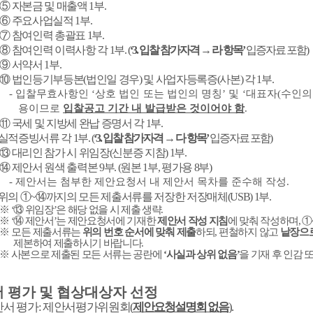
⑤
자본금 및 매출액
1
부
.
⑥
주요사업실적
1
부
.
⑦
참여인력 총괄표
1
부
.
⑧
참여인력 이력사항 각
1
부
.
(
‘3.
입찰 참가자격
→
라 항목
’
입증자료 포함
)
⑨
서약서
1
부
.
⑩
법인등기부등본
(
법인일 경우
)
및 사업자등록증
(
사본
)
각
1
부
.
-
입찰무효사항인
‘
상호 법인 또는 법인의 명칭
’
및
‘
대표자
(
수인의
용이므로
입찰공고 기간 내 발급받은 것이어야 함
.
⑪
국세 및 지방세 완납 증명서 각
1
부
.
실적증빙서류 각
1
부
.
(
‘3.
입찰 참가자격
→
다 항목
’
입증자료 포함
)
⑬
대리인 참가 시 위임장
(
신분증 지참
) 1
부
.
⑭
제안서 원색 출력본
9
부
. (
원본
1
부
,
평가용
8
부
)
-
제안서는 첨부한 제안요청서 내 제안서 목차를 준수해 작성
.
위의
①
~
⑭
까지의 모든 제출서류를 저장한 저장매체
(USB) 1
부
.
※
‘
⑬
위임장
’
은 해당 없을 시 제출 생략
.
※
‘
⑭
제안서
’
는 제안요청서에 기재한
제안서 작성 지침
에 맞춰 작성하며
,
①
※
모든 제출서류는
위의 번호 순서에 맞춰 제출
하되
,
편철하지 않고
낱장으
제본하여 제출하시기 바랍니다
.
※
사본으로 제출된 모든 서류는 공란에
‘
사실과 상위 없음
’
을 기재 후 인감
 평가 및 협상대상자 선정
안서 평가
:
제안서평가위원회
(
제안요청설명회 없음
).