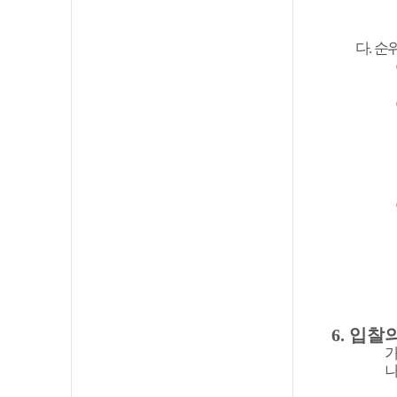
다
.
순위
6.
입찰의