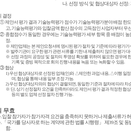
나
.
선정 방식 및 협상대상자 선정
:
 결정
①
제안서 평가 결과 기술능력평가 점수가 기술능력평가분야 배점 한
고
,
기술능력평가와 입찰금액 합산 점수의 고득점인 사업자부터 우선
②
종합점수가 동일한 경우에는 기술능력평가 세부 항목 중 배점이 높
정
.
※
제안업체는 본 제안요청서에 명시된 평가 절차 및 기준에 따라 평가가
※
발주기관이 요구한 평가 관련 서류를 기한 내 제출하지 않으면 평가 대
※
선정 과정의 공정성 및 절차의 투명성 확보를 위하여 필요한 경우에 
기록 및 증빙 목적으로 회의 진행 내용을 녹음 또는 녹화할 수 있음
.
③
협상
1)
우선 협상대상자로 선정된 업체
(
인
)
와
△
제안한 과업 내용
,
△
이행 일정
며
,
협상을 통해 내용 일부 조정 가능
.
2)
우선 협상대상자와의 협상이 결렬되면
,
동일한 기준과 절차에 따라 차
※
단
,
상기 선정절차 요건을 만족하더라도 제안서 평가 결과 적정한 협상
등의 별도 업체 선정 절차 진행 가능
.
 무효
가
.
입찰 참가자가 참가자격 요건을 충족하지 못하거나 제출서류가 허
나
.
「
국가를 당사자로 하는 계약에 관한 법률 시행령
」
제
39
조 및 동
함
.