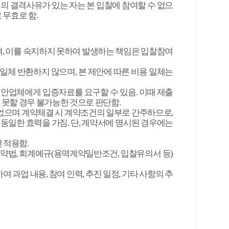
의 결격사유가 있는 자는 본 입찰에 참여할 수 없으
 무효로 함
.
며
,
이를 숙지하지 못하여 발생하는 책임은 입찰참여
 일체 반환하지 않으며
,
본 제안에 따른 비용 일체는
제안업체에게 입증자료를 요구할 수 있음
.
이때 제출
못할 경우 불가능한 것으로 판단함
.
 없으며 계약체결 시 계약조건의 일부로 간주하므로
,
 동일한 효력을 가짐
.
단
,
계약서에 명시된 경우에는
선 적용함
.
계약법
,
회계예규
(
용역계약일반조건
,
입찰유의서 등
)
하여 과업 내용
,
참여 인력
,
추진 일정
,
기타 사항의 추