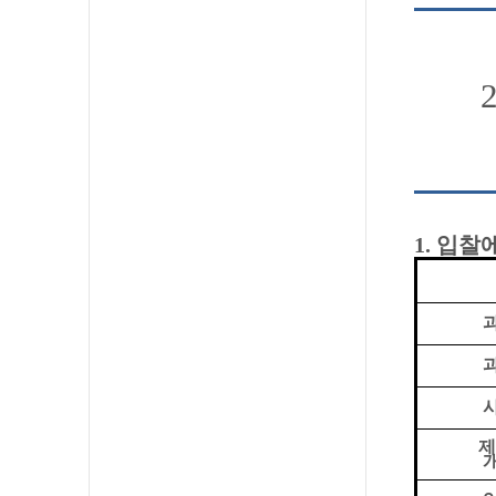
1.
입찰에
과
과
사
제
개