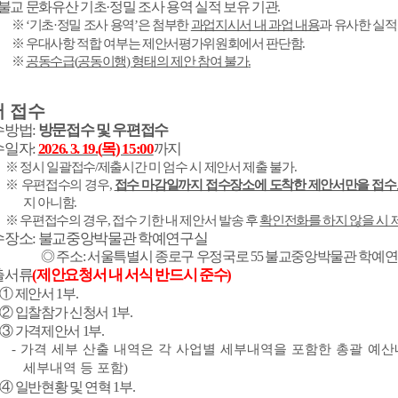
불교 문화유산 기초
·
정밀 조사 용역 실적 보유 기관
.
※
‘
기초
·
정밀 조사 용역
’
은 첨부한
과업지시서 내 과업 내용
과 유사한 실
※
우대사항 적합 여부는 제안서평가위원회에서 판단함
.
※
공동수급
(
공동이행
)
형태의 제안 참여 불가
.
 접수
수방법
:
방문접수 및 우편접수
수일자
:
2026. 3. 19.(
목
) 15:00
까지
※
정시 일괄접수
/
제출시간 미 엄수 시 제안서 제출 불가
.
※
우편접수의 경우
,
접수 마감일까지 접수장소에 도착한 제안서만을 접수
지 아니함
.
※
우편접수의 경우
,
접수 기한 내 제안서 발송 후
확인전화를 하지 않을 시 
수장소
:
불교중앙박물관 학예연구실
◎
주소
:
서울특별시 종로구 우정국로
55
불교중앙박물관 학예
출서류
(
제안요청서 내 서식 반드시 준수
)
①
제안서
1
부
.
②
입찰참가 신청서
1
부
.
③
가격제안서
1
부
.
-
가격 세부 산출 내역은 각 사업별 세부내역을 포함한 총괄 예
세부내역 등 포함
)
④
일반현황 및 연혁
1
부
.