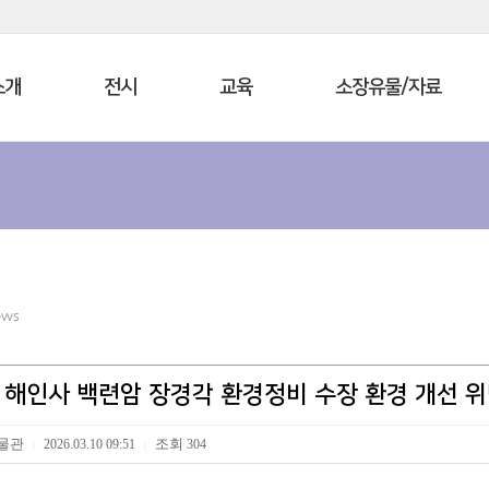
소개
전시
교육
소장유물/자료
ews
년 해인사 백련암 장경각 환경정비 수장 환경 개선 
물관
조회
2026.03.10 09:51
304
|
|