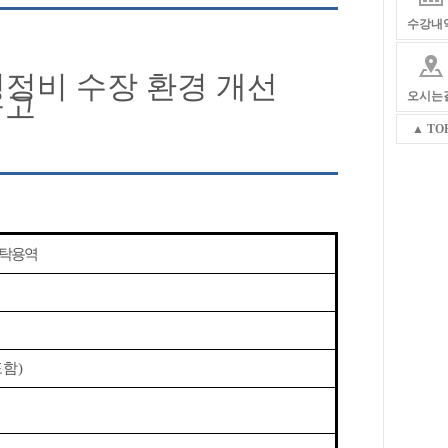
수강내
경정비 수장 환경 개선
오시는
공고
▲ TO
위탁용역
포함
)