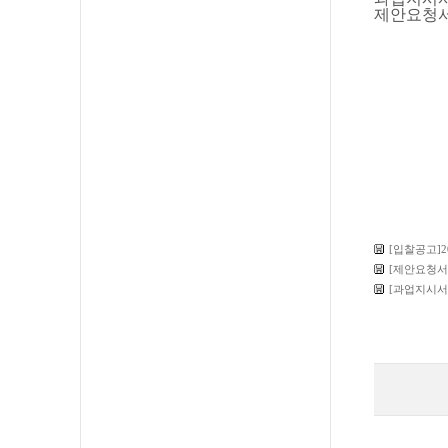
제안요청
[입찰공고]
[제안요청서
[과업지시서