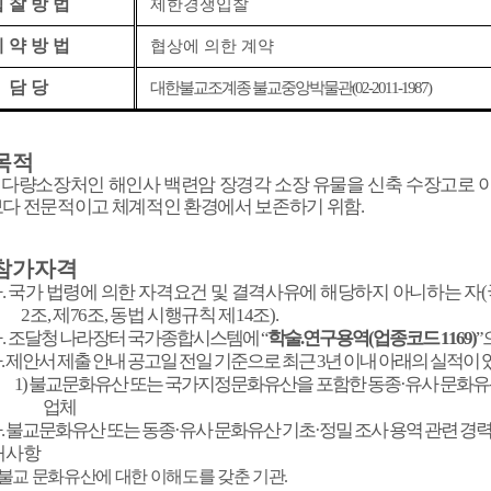
 찰 방 법
제한경쟁입찰
 약 방 법
협상에 의한 계약
담 당
대한불교조계종 불교중앙박물관
(02-2011-1987)
목적
다량소장처인 해인사 백련암 장경각 소장 유물을 신축 수장고로 
보다 전문적이고 체계적인 환경에서 보존하기 위함
.
참가자격
가
.
국가 법령에 의한 자격요건 및 결격사유에 해당하지 아니하는 자
(
2
조
,
제
76
조
,
동법 시행규칙 제
14
조
).
나
.
조달청 나라장터 국가종합시스템에
“
학술
.
연구용역
(
업종코드
1169)
”
다
.
제안서 제출 안내 공고일 전일 기준으로 최근
3
년 이내 아래의 실적이 
1)
불교문화유산 또는 국가지정문화유산을 포함한 동종
·
유사 문화유
업체
라
.
불교문화유산 또는 동종
·
유사 문화유산 기초
·
정밀 조사 용역 관련 경
대사항
불교 문화유산에 대한 이해도를 갖춘 기관
.