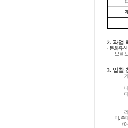
입
계
2.
과업 
◦
문화유산
보를 
3.
입찰 
마
.
우
①