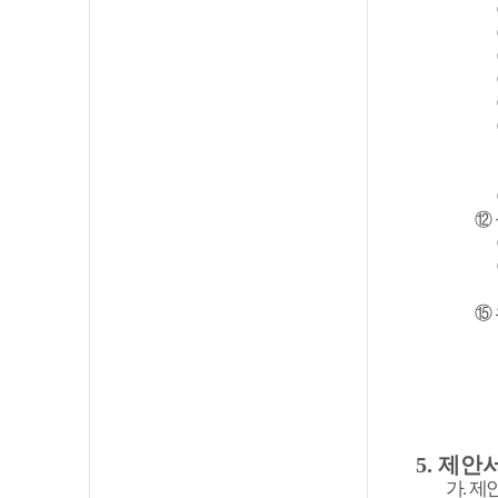
⑫
⑮
5.
제안서
가
.
제