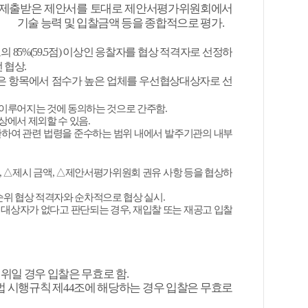
제출받은 제안서를 토대로 제안서평가위원회에서
기술 능력 및 입찰금액 등을 종합적으로 평가
.
도의
85%(59.5
점
)
이상인 응찰자를 협상 적격자로 선정하
 협상
.
은 항목에서 점수가 높은 업체를 우선협상대상자로 선
 이루어지는 것에 동의하는 것으로 간주함
.
상에서 제외할 수 있음
.
한하여 관련 법령을 준수하는 범위 내에서 발주기관의 내부
,
△
제시 금액
,
△
제안서평가위원회 권유 사항 등을 협상하
순위 협상 적격자와 순차적으로 협상 실시
.
 대상자가 없다고 판단되는 경우
,
재입찰 또는 재공고 입찰
위일 경우 입찰은 무효로 함
.
법 시행규칙 제
44
조에 해당하는 경우 입찰은 무효로