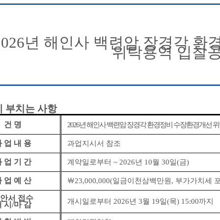
2026
년 해인사 백련암 장경각 환
위탁용역 입찰
 부치는 사항
건 명
2026
년 해인사 백련암 장경각 환경정비 수장환경개선 
 업 내 용
과업지시서 참조
 업 기 간
계약일로부터
~ 2026
년
10
월
30
일
(
금
)
 업 예 산
￦
23,000,000(
일금이천삼백만원
,
부가가치세 
안서 접수
개시일로부터
2026
년
3
월
19
일
(
목
) 15:00
까지
 시
/
마 감