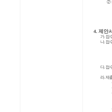
②
4.
제안서
가
.
접
나
.
접
다
.
접
라
.
제