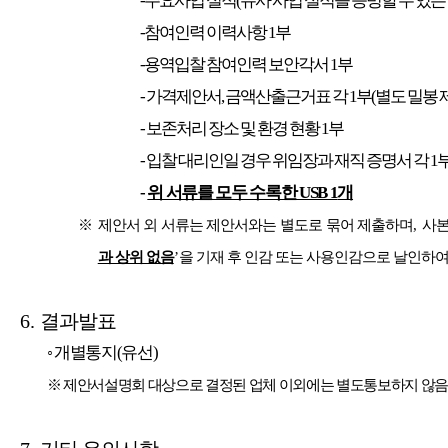
-주요사업 실적
(
유사 사업 실적을 증빙할 수 있는
-참여인력 이력사항
1
부
-용역입찰 참여인력 보안각서
1
부
-
가격제안서
,
금액산출근거표 각
1
부
(
별도 밀봉 
-
보존처리 장소 및 환경 현황
1
부
-
입찰 대리인일 경우 위임장과 재직 증명서 각
1
-
위 서류를 모두 수록한
USB 1
개
※
제안서 외 서류는 제안서와는 별도로 묶어 제출하며
,
사본
과 상위 없음
’
을 기재 후 인감 또는 사용인감으로 날인하여
6.
결과발표
◦
개별통지
(
유선
)
※
제안서설명회 대상으로 결정된 업체 이외에는 별도통보하지 않음