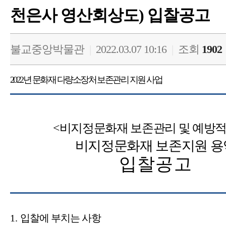
천은사 영산회상도) 입찰공고
불교중앙박물관
|
2022.03.07 10:16
|
조회
1902
2022
년 문화재 다량소장처 보존관리 지원 사업
<
비지정문화재 보존관리 및 예방적
비지정문화재 보존지원 용
입찰공고
1.
입찰에 부치는 사항