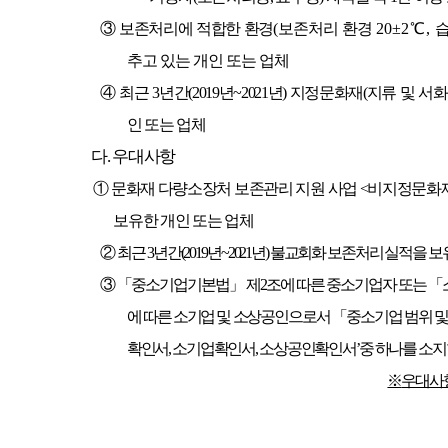
③
보존처리에 적합한 환경
(
보존처리 환경
20±2
℃
,
추고 있는 개인 또는 업체
④
최근
3
년간
(2019
년
~2021
년
)
지정문화재
(
지류 및 서
인 또는 업체
다
.
우대사항
①
문화재 다량소장처 보존관리 지원 사업
<
비지정문화재
보유한 개인 또는 업체
②
최근
3
년간
(2019
년
~2021
년
)
불교회화 보존처리 실적을 보유
③ 「
중소기업기본법
」
제
2
조에 따른 중소기업자 또는
「
에 따른 소기업 및 소상공인으로서
「
중소기업 범위 및
확인서
,
소기업확인서
,
소상공인확인서
’
중 하나를 소지
※
우대사