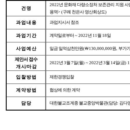
2022
년 문화재 다량소장처 보존관리 지원 
건 명
용역
> (
구례 천은사 영산회상도
)
과 업 내 용
과업지시서 참조
과 업 기 간
계약일로부터
~ 2022
년
11
월
18
일
사 업 예 산
일금 일억삼천만원
(
￦
130,000,000
원
,
부가가
제안서 접수
2022
년
3
월
7
일
(
월
) ~ 2022
년
3
월
14
일
(
금
) 
개 시
/
마 감
입 찰 방 법
제한경쟁입찰
계 약 방 법
협상에 의한 계약
담 당
대한불교조계종 불교중앙박물관
(
담당
:
김다