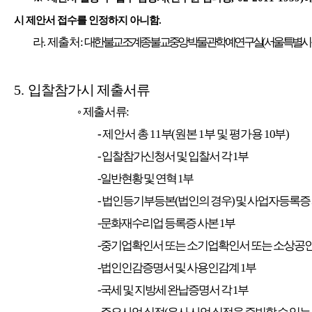
시 제안서 접수를 인정하지 아니함
.
라
.
제출처
:
대한불교조계종 불교중앙박물관 학예연구실
(
서울특별시
5.
입찰참가시 제출서류
◦
제출서류
:
-
제안서 총
11
부
(
원본
1
부 및 평가용
10
부
)
-
입찰참가신청서 및 입찰서 각
1
부
-일반현황 및 연혁
1
부
-
법인등기부등본
(
법인의 경우
)
및 사업자등록증
-문화재수리업 등록증 사본
1
부
-중기업확인서 또는 소기업확인서 또는 소상공
-법인인감증명서 및 사용인감계
1
부
-국세 및 지방세 완납증명서 각
1
부