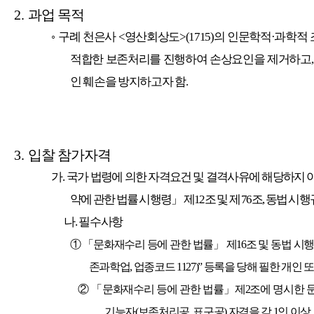
2.
과업 목적
◦
구례 천은사
<
영산회상도
>(1715)
의 인문학적
·
과학적 
적합한 보존처리를 진행하여 손상요인을 제거하고
인 훼손을 방지하고자 함
.
3.
입찰 참가자격
가
.
국가 법령에 의한 자격요건 및 결격사유에 해당하지 
약에 관한 법률 시행령
」
제
12
조 및 제
76
조
,
동법 시행
나
.
필수사항
① 「
문화재수리 등에 관한 법률
」
제
16
조 및 동법 시행
존과학업
,
업종코드
1127)”
등록을 당해 필한 개인 
②
「
문화재수리 등에 관한 법률
」
제
2
조에 명시한
기능자
(
보존처리공
,
표구공
)
자격을 각
1
인 이상