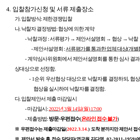
4.
입찰참가신청 및 서류 제출장소
가
.
입찰방식
:
제한경쟁입찰
나
.
낙찰자 결정방법
:
협상에 의한 계약
-
낙찰과정
:
서류평가
→
제안서설명회
→
협상
→
낙찰
-
제안서설명회
:
서류평가를 통과한 업체 대상
(
개별
-
계약심사위원회에서 제안서설명회를 통한 심사 결과 
상대상으로 선정함
.
- 1
순위 우선협상 대상으로 낙찰자를 결정하되
,
협상
협상을 실시하여 낙찰자를 결정함
.
다
.
입찰제안서 제출 마감일시
-
마감일시
:
2022
년
3
월
14
일
(
월
) 17:00
-
제출방법
:
방문
·
우편접수
(
온라인 접수 불가
)
※
우편접수는 제출마감일
(
2022.3.14.
)
도착 분까지만 제안서 접
※
제안서 발송 후 접수 담당자
(
연구원 김다영
, 02-2011-1959)