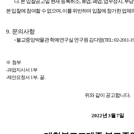
나
.
본 입찰공고일 현재 등록취소
,
휴업
,
폐업
,
업무정지
,
부당
본 입찰에 참여할 수 없으며
,
이를 위반하여 입찰에 참가한 업체
9.
문의사항
◦
불교중앙박물관 학예연구실 연구원 김다영
(TEL: 02-2011-1
※
첨부
-과업지시서
1
부
-제안요청서
1
부
.
끝
.
위와 같이 공고합니다
.
2022
년
3
월
7
일