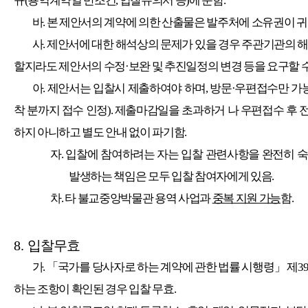
규
(
용역계약일 반조건
,
입찰유의서 등
)
에 준함
.
바
.
본 제안서의 계약에 의한 산출물은 발주처에 소유권이 
사
.
제안서에 대한 해석상의 문제가 있을 경우 주관기관의 해
할지라도 제안서의 수정
·
보완 및 추진일정의 변경 등을 요구할 
아
.
제안서는 입찰시 제출하여야 하며
,
방문
·
우편접수만 가
착 분까지 접수 인정
).
제출마감일을 초과하거 나 우편접수 후 
하지 아니하고 별도 안내 없이 파기함
.
자
.
입찰에 참여하려는 자는 입찰 관련사항을 완전히 
발생하는 책임은 모두 입찰 참여자에게 있음
.
차
.
타 불교중앙박물관 용역 사업과
중복 지원 가능
함
.
8.
입찰무효
가
.
「
국가를 당사자로 하는 계약에 관한 법률 시행령
」
제
3
하는 조항이 확인된 경우 입찰 무효
.