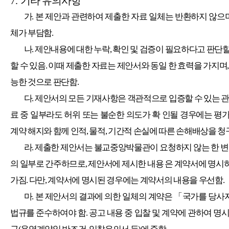
7.
기타 유의사항
가
.
본 제안과 관련하여 제출한 자료 일체는 반환하지 않으
체가 부담함
.
나
.
제안내용에 대한 누락
,
확인 및 검증이 필요하다고 판단할
할 수 있음
.
이때 제출한 자료는 제안서와 동일 한 효력을 가지며
능한 것으로 판단함
.
다
.
제안서의 모든 기재사항은 객관적으로 입증할 수 있는 
료 중 일부라도 허위 또는 불순한 의도가 확 인될 경우에는 
계약 해지와 함께 인적
,
물적
,
기간적 손실에 따른 손해배상을 청
라
.
제출한 제안서는 불교중앙박물관이 요청하지 않는 한 변경
의 일부로 간주하므로
,
제안서에 제시한 내용 은 계약서에 명시
가짐
.
다만
,
계약서에 명시된 경우에는 계약서의 내용을 우선함
.
마
.
본 제안서의 결과에 의한 일체의 계약은
「
국가를 당사자
법규를 준수하여야 함
.
공고 내용 중 입찰 및 계약에 관하여 명