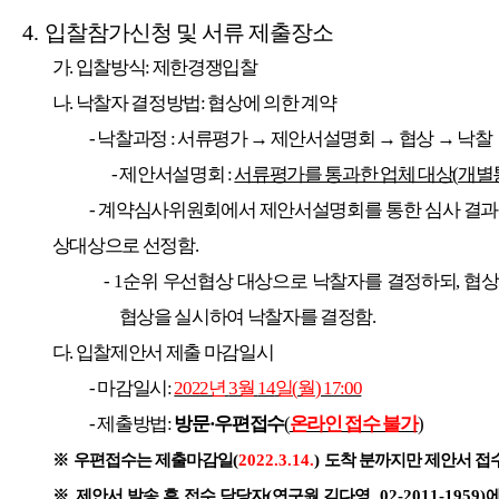
4.
입찰참가신청 및 서류 제출장소
가
.
입찰방식
:
제한경쟁입찰
나
.
낙찰자 결정방법
:
협상에 의한 계약
-
낙찰과정
:
서류평가
→
제안서설명회
→
협상
→
낙찰
-
제안서설명회
:
서류평가를 통과한 업체 대상
(
개별
-
계약심사위원회에서 제안서설명회를 통한 심사 결과 
상대상으로 선정함
.
- 1
순위 우선협상 대상으로 낙찰자를 결정하되
,
협상
협상을 실시하여 낙찰자를 결정함
.
다
.
입찰제안서 제출 마감일시
-
마감일시
:
2022
년
3
월
14
일
(
월
) 17:00
-
제출방법
:
방문
·
우편접수
(
온라인 접수 불가
)
※
우편접수는 제출마감일
(
2022.3.14.
)
도착 분까지만 제안서 접
※
제안서 발송 후 접수 담당자
(
연구원 김다영
, 02-2011-1959)