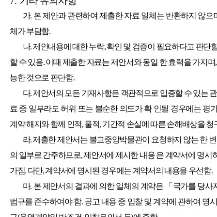
7.
기타 유의사항
가
.
본 제안과 관련하여 제출한 자료 일체는 반환하지 않으
체가 부담함
.
나
.
제안내용에 대한 누락
,
확인 및 검증이 필요하다고 판단할
할 수 있음
.
이때 제출한 자료는 제안서와 동일 한 효력을 가지며
능한 것으로 판단함
.
다
.
제안서의 모든 기재사항은 객관적으로 입증할 수 있는 
료 중 일부라도 허위 또는 불순한 의도가 확 인될 경우에는 
계약 해지와 함께 인적
,
물적
,
기간적 손실에 따른 손해배상을 청
라
.
제출한 제안서는 불교중앙박물관이 요청하지 않는 한 변경
의 일부로 간주하므로
,
제안서에 제시한 내용 은 계약서에 명시
가짐
.
다만
,
계약서에 명시된 경우에는 계약서의 내용을 우선함
.
마
.
본 제안서의 결과에 의한 일체의 계약은
「
국가를 당사자
법규를 준수하여야 함
.
공고 내용 중 입찰 및 계약에 관하여 명