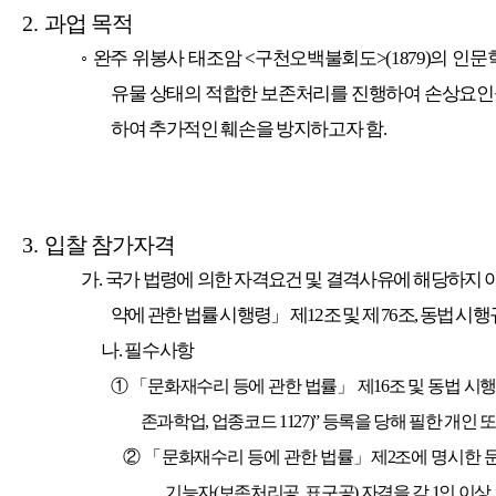
2.
과업 목적
◦
완주 위봉사 태조암
<
구천오백불회도
>(1879)
의 인문
유물 상태의 적합한 보존처리를 진행하여 손상요인
하여 추가적인 훼손을 방지하고자 함
.
3.
입찰 참가자격
가
.
국가 법령에 의한 자격요건 및 결격사유에 해당하지 
약에 관한 법률 시행령
」
제
12
조 및 제
76
조
,
동법 시행
나
.
필수사항
① 「
문화재수리 등에 관한 법률
」
제
16
조 및 동법 시행
존과학업
,
업종코드
1127)”
등록을 당해 필한 개인 
②
「
문화재수리 등에 관한 법률
」
제
2
조에 명시한
기능자
(
보존처리공
,
표구공
)
자격을 각
1
인 이상