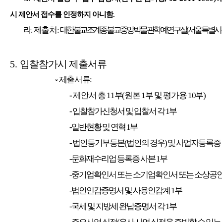
시 제안서 접수를 인정하지 아니함
.
라
.
제출처
:
대한불교조계종 불교중앙박물관 학예연구실
(
서울특별시
5.
입찰참가시 제출서류
◦
제출서류
:
-
제안서 총
11
부
(
원본
1
부 및 평가용
10
부
)
-
입찰참가신청서 및 입찰서 각
1
부
-일반현황 및 연혁
1
부
-
법인등기부등본
(
법인의 경우
)
및 사업자등록증
-문화재수리업 등록증 사본
1
부
-중기업확인서 또는 소기업확인서 또는 소상공
-법인인감증명서 및 사용인감계
1
부
-국세 및 지방세 완납증명서 각
1
부