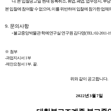
나
.
본 입찰공고일 현재 등록취소
,
휴업
,
폐업
,
업무정지
,
부당
본 입찰에 참여할 수 없으며
,
이를 위반하여 입찰에 참가한 업체
9.
문의사항
◦
불교중앙박물관 학예연구실 연구원 김다영
(TEL: 02-2011-1
※
첨부
-과업지시서
1
부
-제안요청서
1
부
.
끝
.
위와 같이 공고합니다
.
2022
년
3
월
7
일