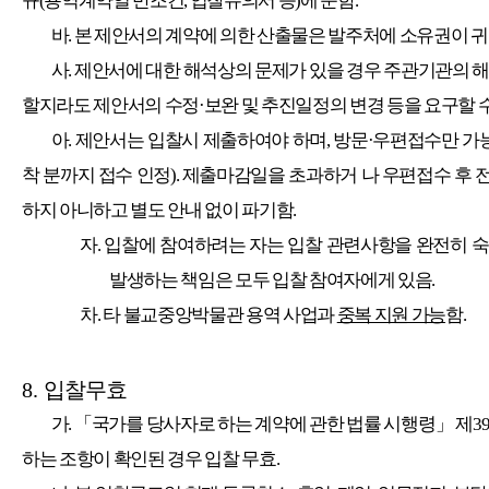
규
(
용역계약일 반조건
,
입찰유의서 등
)
에 준함
.
바
.
본 제안서의 계약에 의한 산출물은 발주처에 소유권이 
사
.
제안서에 대한 해석상의 문제가 있을 경우 주관기관의 해
할지라도 제안서의 수정
·
보완 및 추진일정의 변경 등을 요구할 
아
.
제안서는 입찰시 제출하여야 하며
,
방문
·
우편접수만 가
착 분까지 접수 인정
).
제출마감일을 초과하거 나 우편접수 후 
하지 아니하고 별도 안내 없이 파기함
.
자
.
입찰에 참여하려는 자는 입찰 관련사항을 완전히 
발생하는 책임은 모두 입찰 참여자에게 있음
.
차
.
타 불교중앙박물관 용역 사업과
중복 지원 가능
함
.
8.
입찰무효
가
.
「
국가를 당사자로 하는 계약에 관한 법률 시행령
」
제
3
하는 조항이 확인된 경우 입찰 무효
.