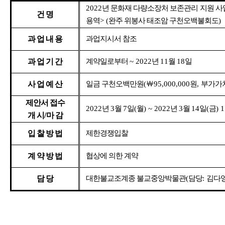
2022
년 문화재 다량소장처 보존관리 지원 
건 명
용역
> (
완주 위봉사 태조암 구천오백불회도
)
과 업 내 용
과업지시서 참조
과 업 기 간
계약일로부터
~ 2022
년
11
월
18
일
사 업 예 산
일금 구천오백만원
(
￦
95,000,000
원
,
부가가
제안서 접수
2022
년
3
월
7
일
(
월
) ~ 2022
년
3
월
14
일
(
금
) 
개 시
/
마 감
입 찰 방 법
제한경쟁입찰
계 약 방 법
협상에 의한 계약
담 당
대한불교조계종 불교중앙박물관
(
담당
:
김다