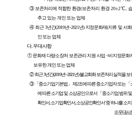
③
보존처리에 적합한 환경
(
보존처리 환경
20±2
℃
,
추고 있는 개인 또는 업체
④
최근
3
년간
(2019
년
~2021
년
)
지정문화재
(
지류 및 서
인 또는 업체
다
.
우대사항
①
문화재 다량소장처 보존관리 지원 사업
<
비지정문화재
보유한 개인 또는 업체
②
최근
3
년간
(2019
년
~2021
년
)
불교회화 보존처리 실적을 보유
③ 「
중소기업기본법
」
제
2
조에 따른 중소기업자 또는
「
에 따른 소기업 및 소상공인으로서
「
중소기업 범위 및
확인서
,
소기업확인서
,
소상공인확인서
’
중 하나를 소지
※
우대사