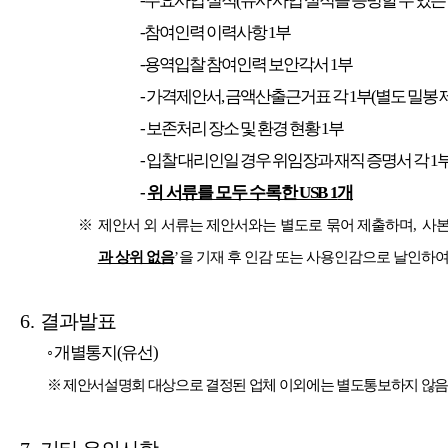
-주요사업 실적
(
유사 사업 실적을 증빙할 수 있는
-참여인력 이력사항
1
부
-용역입찰 참여인력 보안각서
1
부
-
가격제안서
,
금액산출근거표 각
1
부
(
별도 밀봉 
-
보존처리 장소 및 환경 현황
1
부
-
입찰 대리인일 경우 위임장과 재직 증명서 각
1
-
위 서류를 모두 수록한
USB 1
개
※
제안서 외 서류는 제안서와는 별도로 묶어 제출하며
,
사본
과 상위 없음
’
을 기재 후 인감 또는 사용인감으로 날인하여
6.
결과발표
◦
개별통지
(
유선
)
※
제안서설명회 대상으로 결정된 업체 이외에는 별도통보하지 않음