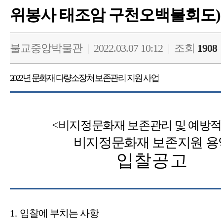
위봉사 태조암 구천오백불회도)
불교중앙박물관
|
2022.03.07 10:12
|
조회
1908
2022
년 문화재 다량소장처 보존관리 지원 사업
<
비지정문화재 보존관리 및 예방적
비지정문화재 보존지원 용
입찰공고
1.
입찰에 부치는 사항