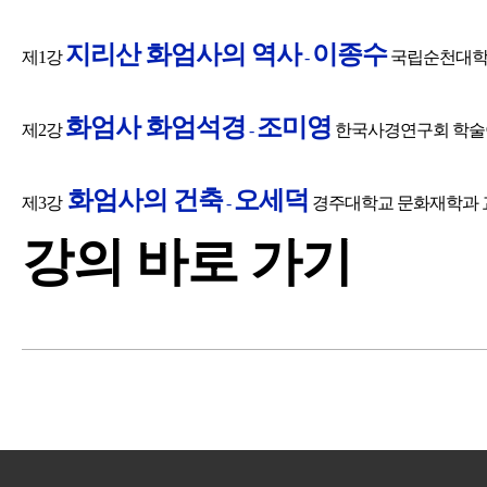
지리산 화엄사의 역사
이종수
제1강
-
국립순천대학
화엄사 화엄석경
조미영
제2강
-
한국사경연구회 학술
화엄사의 건축
오세덕
제3강
-
경주대학교 문화재학과 
강의 바로 가기