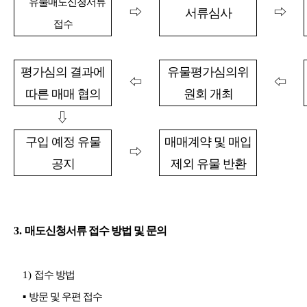
유물매도신청서류
⇨
⇨
서류심사
접수
평가심의 결과에
유물평가심의위
⇦
⇦
따른 매매 협의
원회 개최
⇩
구입 예정 유물
매매계약 및 매입
⇨
공지
제외 유물 반환
3.
매도신청서류 접수 방법 및 문의
1)
접수 방법
▪
방문 및 우편 접수