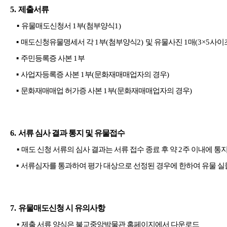
5.
제출서류
▪
유물매도신청서
1
부
(
첨부양식
1)
▪
매도신청유물명세서 각
1
부
(
첨부양식
2)
및 유물사진
1
매
(3×5
사이
▪
주민등록증 사본
1
부
▪
사업자등록증 사본
1
부
(
문화재매매업자의 경우
)
▪
문화재매매업 허가증 사본
1
부
(
문화재매매업자의 경우
)
6.
서류 심사 결과 통지 및 유물접수
▪
매도 신청 서류의 심사 결과는 서류 접수 종료 후 약
2
주 이내에 통
▪
서류심자를 통과하여 평가 대상으로 선정된 경우에 한하여 유물 실
7.
유물매도신청 시 유의사항
▪
제출 서류 양식은 불교중앙박물관 홈페이지에서 다운로드