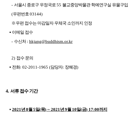
-
서울시 종로구 우정국로
55
불교중앙박물관 학예연구실 유물구입
(
우편번호
03144)
※
우편 접수는 마감일자 우체국 소인까지 인정
▪
이메일 접수
-
수신처
:
hkjang@buddhism.or.kr
2)
접수 문의
▪
전화
: 02-2011-1965 (
담당자
:
장혜경
)
4.
서류 접수 기간
▪
2021
년
8
월
5
일
(
목
) ~ 2021
년
9
월
10
일
(
금
) 17:00
까지