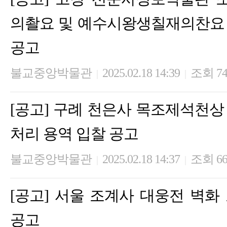
의촬요 및 예수시왕생칠재의찬요
공고
불교중앙박물관
2025.02.18 14:39
조회 7
|
|
[공고] 구례 천은사 목조제석천상
처리 용역 입찰 공고
불교중앙박물관
2025.02.18 14:37
조회 6
|
|
[공고] 서울 조계사 대웅전 벽화
공고