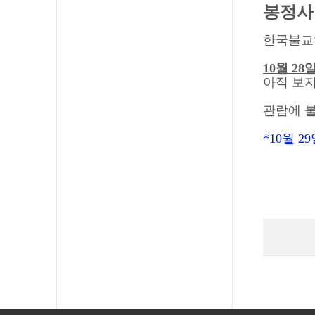
봉정사
한국불교
10
월
28
아직 보
관람에 
*10
월
29