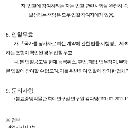
자
.
입찰에 참여하려는 자는 입찰 관련사항을 완전히 
발생하는 책임은 모두 입찰 참여자에게 있음
.
8.
입찰무효
가
.
「
국가를 당사자로 하는 계약에 관한 법률 시행령
」
제
3
하는 조항이 확인된 경우 입찰 무효
.
나
.
본 입찰공고일 현재 등록취소
,
휴업
,
폐업
,
업무정지
,
부당
본 입찰에 참여할 수 없으며
,
이를 위반하여 입찰에 참가한 업체
9.
문의사항
◦
불교중앙박물관 학예연구실 연구원 김다영
(TEL: 02-2011-1
※
첨부
-과업지시서
1
부