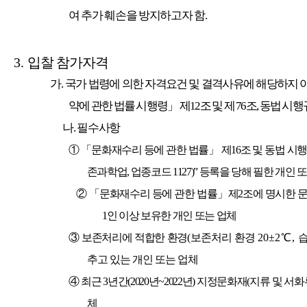
여 추가 훼손을 방지하고자 함
.
3.
입찰 참가자격
가
.
국가 법령에 의한 자격요건 및 결격사유에 해당하지 
약에 관한 법률 시행령
」
제
12
조 및 제
76
조
,
동법 시행
나
.
필수사항
① 「
문화재수리 등에 관한 법률
」
제
16
조 및 동법 시행
존과학업
,
업종코드
1127)”
등록을 당해 필한 개인 
②
「
문화재수리 등에 관한 법률
」
제
2
조에 명시한 
1
인 이상 보유한 개인 또는 업체
③
보존처리에 적합한 환경
(
보존처리 환경
20±2
℃
,
추고 있는 개인 또는 업체
④
최근
3
년간
(2020
년
~2022
년
)
지정문화재
(
지류 및 서화
체