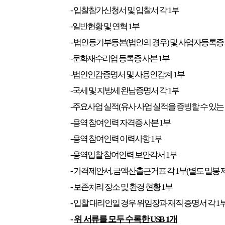
-
입찰참가신청서 및 입찰서 각
1
부
-일반현황 및 연혁
1
부
-
법인등기부등본
(
법인의 경우
)
및 사업자등록증
-문화재수리업 등록증 사본
1
부
-법인인감증명서 및 사용인감계
1
부
-국세 및 지방세 완납증명서 각
1
부
-주요사업 실적
(
유사 사업 실적을 증빙할 수 있는
-용역 참여인력 자격증 사본
1
부
-용역 참여인력 이력사항
1
부
-용역입찰 참여인력 보안각서
1
부
-
가격제안서
,
금액산출근거표 각
1
부
(
별도 밀봉 
-
보존처리 장소 및 환경 현황
1
부
-
입찰 대리인일 경우 위임장과 재직 증명서 각
1
-
위 서류를 모두 수록한
USB 1
개