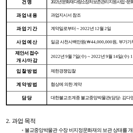
건 명
2022
년 문화재 다량소장처 보존관리 지원 사업
<
문화
과 업 내 용
과업지시서 참조
과 업 기 간
계약일로부터
~ 2022
년
12
월
2
일
사 업 예 산
일금 사
천사백만원
(
￦
44,000,000
원
,
부가가
제안서 접수
2022
년
9
월
7
일
(
수
) ~ 2022
년
9
월
14
일
(
수
) 
개 시
/
마 감
입 찰 방 법
제한경쟁입찰
계 약 방 법
협상에 의한 계약
담 당
대한불교조계종 불교중앙박물관
(
담당
:
김다
2.
과업 목적
◦
불교중앙박물관 수장 비지정문화재의 보관 상태를 