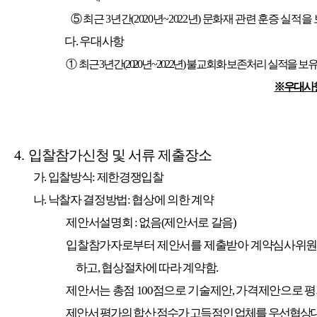
⑤
최근
3
년간
(2020
년
~2022
년
)
문화재 관련 훈증 실적을 
다
.
우대사항
①
최근
3
년간
(2020
년
~2022
년
)
불교회화 보존처리 실적을 보유
※
우대사
4.
입찰참가신청 및 서류 제출장소
가
.
입찰방식
:
제한경쟁입찰
나
.
낙찰자 결정방법
:
협상에 의한 계약
제안서설명회
:
없음
(
제안서로 갈음
)
입찰참가자로부터 제안서를 제출받아 계약심사위원회
하고
,
협상절차에 따라 계약함
.
제안서는 총점
100
점으로 기술제안
,
가격제안으로 
제안서 평가의 합산 점수가 고득점인 업체를 우선협상