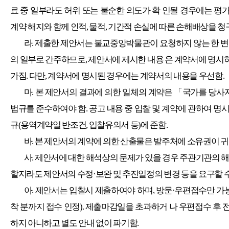
료 중 일부라도 허위 또는 불순한 의도가 확 인될 경우에는 
계약 해지와 함께 인적
,
물적
,
기간적 손실에 따른 손해배상을 청
라
.
제출한 제안서는 불교중앙박물관이 요청하지 않는 한 변경
의 일부로 간주하므로
,
제안서에 제시한 내용 은 계약서에 명시
가짐
.
다만
,
계약서에 명시된 경우에는 계약서의 내용을 우선함
.
마
.
본 제안서의 결과에 의한 일체의 계약은
「
국가를 당사자
법규를 준수하여야 함
.
공고 내용 중 입찰 및 계약에 관하여 명
규
(
용역계약일 반조건
,
입찰유의서 등
)
에 준함
.
바
.
본 제안서의 계약에 의한 산출물은 발주처에 소유권이 
사
.
제안서에 대한 해석상의 문제가 있을 경우 주관기관의 해
할지라도 제안서의 수정
·
보완 및 추진일정의 변경 등을 요구할 
아
.
제안서는 입찰시 제출하여야 하며
,
방문
·
우편접수만 가
착 분까지 접수 인정
).
제출마감일을 초과하거 나 우편접수 후 
하지 아니하고 별도 안내 없이 파기함
.