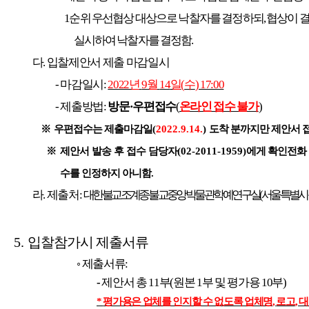
1
순위 우선협상 대상으로 낙찰자를 결정하되
,
협상이 
실시하여 낙찰자를 결정함
.
다
.
입찰제안서 제출 마감일시
-
마감일시
:
2022
년
9
월
14
일
(
수
) 17:00
-
제출방법
:
방문
·
우편접수
(
온라인 접수 불가
)
※
우편접수는 제출마감일
(
2022.9.14.
)
도착 분까지만 제안서 
※
제안서 발송 후 접수 담당자
(02-2011-1959)
에게 확인전화
수를 인정하지 아니함
.
라
.
제출처
:
대한불교조계종 불교중앙박물관 학예연구실
(
서울특별시
5.
입찰참가시 제출서류
◦
제출서류
:
-
제안서 총
11
부
(
원본
1
부 및 평가용
10
부
)
*
평가용은 업체를 인지할 수 없도록 업체명
,
로고
,
대