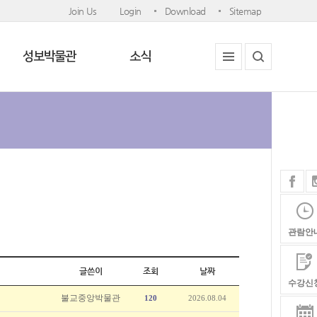
Join Us
Login
Download
Sitemap
성보박물관
소식
관람안
글쓴이
조회
날짜
수강신
불교중앙박물관
120
2026.08.04