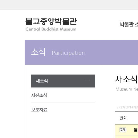
박물관 
소식
Participation
새소식
새소식
Museum N
사진소식
272개(8/14
보도자료
번호
불