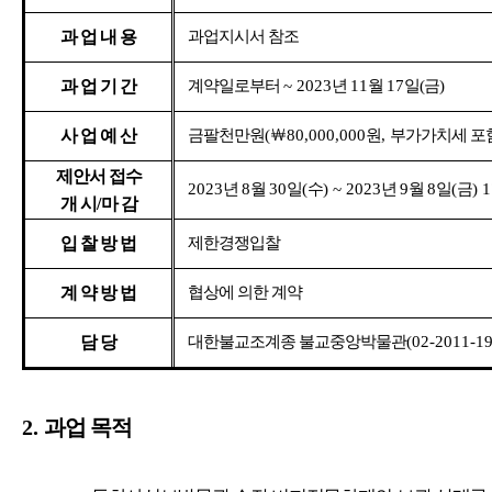
과 업 내 용
과업지시서 참조
과 업 기 간
계약일로부터
~ 2023
년
11
월
17
일(금)
사 업 예 산
금팔천만원
(
￦
80,000,000
원
,
부가가치세 포
제안서 접수
2023
년
8
월
30
일
(
수
) ~ 2023
년
9
월
8
일
(
금
) 
개 시
/
마 감
입 찰 방 법
제한경쟁입찰
계 약 방 법
협상에 의한 계약
담 당
대한불교조계종 불교중앙박물관
(02-2011-19
2.
과업 목적