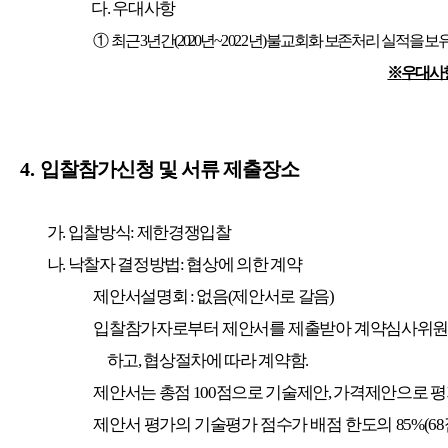
다
.
우대사항
①
최근
3
년간
(2020
년
~
2022
년
)
불교회화 보존처리 실적을 보유
※
우대사
4.
입찰참가신청 및 서류 제출장소
가
.
입찰방식
:
제한경쟁입찰
나
.
낙찰자 결정방법
:
협상에 의한 계약
제안서설명회
:
없음
(
제안서로 갈음
)
입찰참가자로부터 제안서를 제출받아 계약심사위원회
하고
,
협상절차에 따라 계약함
.
제안서는 총점
100
점으로 기술제안
,
가격제안으로 
제안서 평가의 기술평가 점수가 배점 한도의
85%(68