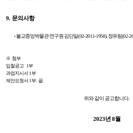
9.
문의사항
◦
불교중앙박물관 연구원 김단일
(02-2011-1958),
정유림
(02-2
※
첨부
입찰공고 1부
과업지시서
1
부
제안요청서
1
부
.
끝
.
위와 같이 공고합니다
.
2023
년
8
월