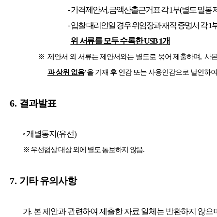
-
가격제안서
,
금액산출근거표 각
1
부
(
별도 밀봉 
-
입찰 대리인일 경우 위임장과 재직 증명서 각
1
위 서류를 모두 수록한
USB 1
개
※
제안서 외 서류는 제안서와는 별도로 묶어 제출하며
,
사본
과 상위 없음
’
을 기재 후 인감 또는 사용인감으로 날인하여
6.
결과발표
◦
개별통지
(
유선
)
※
우선협상 대상 외에 별도 통보하지 않음
.
7.
기타 유의사항
가
.
본 제안과 관련하여 제출한 자료 일체는 반환하지 않으