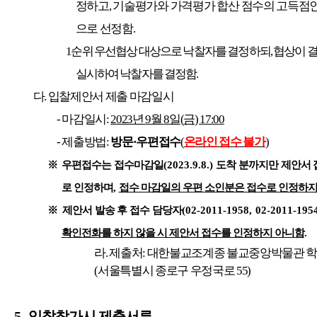
정하고
,
기술평가와 가격평가 합산 점수의 고득점
으로 선정함
.
1
순위 우선협상 대상으로 낙찰자를 결정하되
,
협상이 
실시하여 낙찰자를 결정함
.
다
.
입찰제안서 제출 마감일시
-
마감일시
:
2023
년
9
월
8
일
(
금
) 17:00
-
제출방법
:
방문
·
우편접수
(
온라인 접수 불가
)
※
우편접수는 접수마감일
(2023.9.8.)
도착 분까지만 제안서
로 인정하며
,
접수 마감일의 우편 소인분은 접수로 인정하지
※
제안서 발송 후 접수 담당자
(02-2011-1958, 02-2011-195
확인전화를 하지 않을 시 제안서 접수를 인정하지 아니함
.
라
.
제출처
:
대한불교조계종 불교중앙박물관 
(
서울특별시 종로구 우정국로
55)
5.
입찰참가시 제출서류