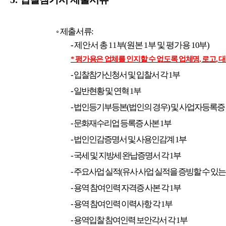
◦
제출서류
:
-
제안서 총
11
부
(
원본
1
부 및 평가용
10
부
)
*
평가용은 업체를 인지할 수 없도록 업체명
,
로고
,
대
-
입찰참가신청서 및 입찰서 각
1
부
- 일반현황 및 연혁
1
부
-
법인등기부등본
(
법인의 경우
)
및 사업자등록증
- 문화재수리업 등록증 사본
1
부
- 법인인감증명서 및 사용인감계
1
부
- 국세 및 지방세 완납증명서 각
1
부
- 주요사업 실적
(
유사 사업 실적을 증빙할 수 있
- 용역 참여인력 자격증 사본 각
1
부
- 용역 참여인력 이력사항 각
1
부
- 용역입찰 참여인력 보안각서 각
1
부