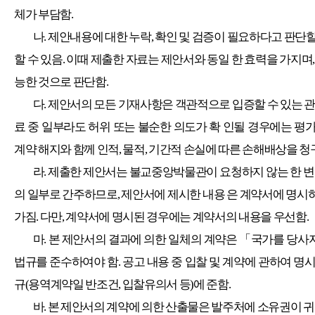
체가 부담함
.
나
.
제안내용에 대한 누락
,
확인 및 검증이 필요하다고 판단할
할 수 있음
.
이때 제출한 자료는 제안서와 동일 한 효력을 가지며
능한 것으로 판단함
.
다
.
제안서의 모든 기재사항은 객관적으로 입증할 수 있는 
료 중 일부라도 허위 또는 불순한 의도가 확 인될 경우에는 
계약 해지와 함께 인적
,
물적
,
기간적 손실에 따른 손해배상을 청
라
.
제출한 제안서는 불교중앙박물관이 요청하지 않는 한 변경
의 일부로 간주하므로
,
제안서에 제시한 내용 은 계약서에 명시
가짐
.
다만
,
계약서에 명시된 경우에는 계약서의 내용을 우선함
.
마
.
본 제안서의 결과에 의한 일체의 계약은
「
국가를 당사자
법규를 준수하여야 함
.
공고 내용 중 입찰 및 계약에 관하여 명
규
(
용역계약일 반조건
,
입찰유의서 등
)
에 준함
.
바
.
본 제안서의 계약에 의한 산출물은 발주처에 소유권이 