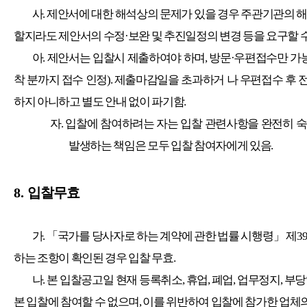
사
.
제안서에 대한 해석상의 문제가 있을 경우 주관기관의 해
할지라도 제안서의 수정
·
보완 및 추진일정의 변경 등을 요구할 
아
.
제안서는 입찰시 제출하여야 하며
,
방문
·
우편접수만 가
착 분까지 접수 인정
).
제출마감일을 초과하거 나 우편접수 후 
하지 아니하고 별도 안내 없이 파기함
.
자
.
입찰에 참여하려는 자는 입찰 관련사항을 완전히 
발생하는 책임은 모두 입찰 참여자에게 있음
.
8.
입찰무효
가
.
「
국가를 당사자로 하는 계약에 관한 법률 시행령
」
제
3
하는 조항이 확인된 경우 입찰 무효
.
나
.
본 입찰공고일 현재 등록취소
,
휴업
,
폐업
,
업무정지
,
부당
본 입찰에 참여할 수 없으며
,
이를 위반하여 입찰에 참가한 업체