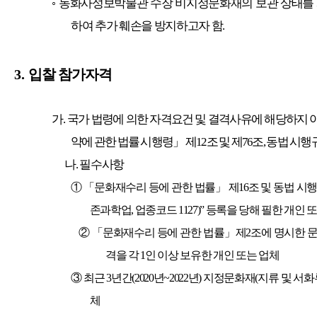
◦
동화사성보박물관 수장 비지정문화재의 보관 상태를
하여 추가 훼손을 방지하고자 함
.
3.
입찰 참가자격
가
.
국가 법령에 의한 자격요건 및 결격사유에 해당하지 
약에 관한 법률 시행령
」
제
12
조 및 제
76
조
,
동법 시행
나
.
필수사항
① 「
문화재수리 등에 관한 법률
」
제
16
조 및 동법 시행
존과학업
,
업종코드
1127)”
등록을 당해 필한 개인 
②
「
문화재수리 등에 관한 법률
」
제
2
조에 명시한 
격을 각
1
인 이상 보유한 개인 또는 업체
③
최근
3
년간
(2020
년
~2022
년
)
지정문화재
(
지류 및 서화
체