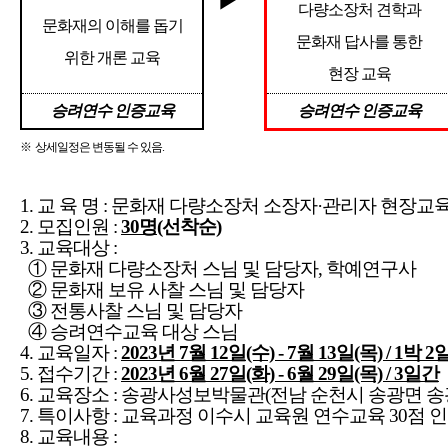
다량소장처 견학과
문화재의 이해를 돕기
문화재 답사를 통한
위한 개론 교육
현장 교육
승려연수 인증교육
승려연수 인증교육
※
상세일정은 변동될 수 있음
.
1. 교 육 명 : 문화재 다량소장처 소장자·관리자 현장교
2. 모집인원 :
30명
(선착순)
3. 교육대상 :
① 문화재 다량소장처 스님 및 담당자, 학예연구사
② 문화재 보유 사찰 스님 및 담당자
③ 전통사찰 스님 및 담당자
④ 승려연수교육 대상 스님
4. 교육일자 :
2023년 7월 12일(수) - 7월 13일(목) / 1박 2
5. 접수기간 :
2023년 6월 27일(화) - 6월 29일(목) / 3일간
6. 교육장소 : 송광사성보박물관
(전남 순천시 송광면 송광
7. 특이사항 : 교육과정 이수시 교육원 연수교육 30점 인
8. 교육내용 :