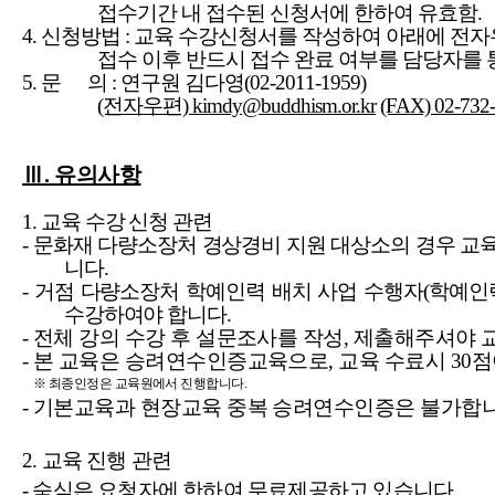
접수기간 내 접수된 신청서에 한하여 유효함.
4. 신청방법 : 교육 수강신청서를 작성하여 아래에 전자
접수 이후 반드시 접수 완료 여부를 담당자를 
5. 문 의 : 연구원 김다영
(02-2011-1959)
(전자우편) kimdy@buddhism.or.kr
(FAX) 02-732
Ⅲ. 유의사항
1.
교육 수강 신청 관련
-
문화재 다량소장처 경상경비 지원 대상소의 경우 교
니다
.
- 거점 다량소장처 학예인력 배치 사업 수행자(학예인력
수강하여야 합니다.
-
전체 강의 수강 후 설문조사를 작성
,
제출해주셔야 교
-
본 교육은 승려연수인증교육으로
,
교육 수료시
30
점
※
최종인정은 교육원에서 진행합니다
.
-
기본교육과 현장교육 중복 승려연수인증은 불가합
2.
교육 진행 관련
-
숙식은 요청자에 한하여 무료제공하고 있습니다
.