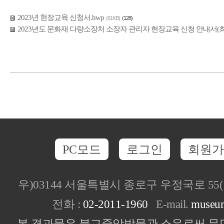
2023년 현장교육 신청서.hwp
(61KB)
(128)
2023년도 문화재 다량소장처 소장자 관리자 현장교육 신청 안내서(최종
PC모드
로그인
회원가
우)03144 서울특별시 종로구 우정국로 5
전화 :
02-2011-1960
E-mail.
museu
본 결과물은 불교중앙박물관 소유로써 무단