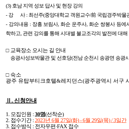
(3) 호남 지역 성보 답사 및 현장 강의
- 강 사 : 최선주(중앙대학교 객원교수/前 국립경주박물
- 강의내용 : 장흥 보림사, 화순 운주사, 화순 쌍봉사 등
학하고, 관련 강의를 통해 시대별 불교조각의 발전에 대해
□
교육장소 오시는 길 안내
송광사성보박물관 및 선호당(전남 순천시 송광면 송광사안
□ 숙소
광주 유탑부티크호텔&레지던스(광주광역시 서구 시청
Ⅱ. 신청안내
1. 모집인원 :
30명
(선착순)
2. 접수기간 :
2023년 6월 27일(화) - 6월 29일(목) / 3일간
3. 접수방식 : 전자우편·FAX 접수