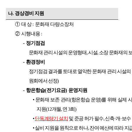
.
경상경비 지원
나
①
대 상
:
문화재 다량소장처
②
시행내용
:
-
정기점검
문화재 관리 시설의 운영형태
,
시설
,
소장 문화재의 
-
환경정비
정기점검 결과를 토대로 열악한 문화재 관리 시설의
원회에서 선정
)
-
항온항습
(
전기요금
)
운영지원
•
문화재 보존 관리
(
항온항습 운영
)
를 위해 실제 
지원
(12
개월
,
연
3
회
)
•
단독계량기 설치
및 준공 허가 필수
,
신축
·
개
·
보수
•
실비 지원을 원칙으로 하나
,
잔여 예산에 따라 지