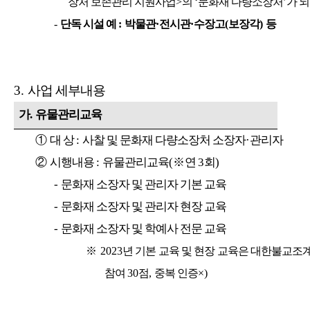
장처 보존관리 지원사업
>
의
‘
문화재 다량소장처
’
가 
-
단독 시설 예
:
박물관
·
전시관
·
수장고
(
보장각
)
등
3.
사업 세부내용
가
.
유물관리교육
①
대 상
:
사찰 및 문화재 다량소장처 소장자
·
관리자
②
시행내용
:
유물관리교육
(
※
연
3
회
)
-
문화재 소장자 및 관리자 기본 교육
-
문화재 소장자 및 관리자 현장 교육
-
문화재 소장자 및 학예사 전문 교육
※
2023
년 기본 교육 및 현장 교육은 대한불교
참여
30
점
,
중복 인증
×)