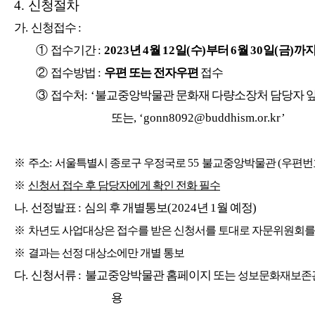
4.
신청절차
가
.
신청접수
:
①
접수기간
:
2023
년
4
월
12
일
(
수
)
부터
6
월
30
일
(
금
)
까
②
접수방법
:
우편 또는 전자우편
접수
③
접수처
: ‘
불교중앙박물관 문화재 다량소장처 담당자 
또는
, ‘gonn8092@buddhism.or.kr’
※
주소
:
서울특별시 종로구 우정국로
55
불교중앙박물관
(
우편번
※
신청서 접수 후 담당자에게 확인 전화 필수
나
.
선정발표
:
심의 후 개별통보
(2024
년
1
월 예정
)
※
차년도 사업대상은 접수를 받은 신청서를 토대로 자문위원회를
※
결과는 선정 대상소에만 개별 통보
다
.
신청서류
:
불교중앙박물관 홈페이지 또는
성보문화재보존
용