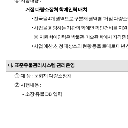
②
시행내용
:
-
거점 다량소장처 학예인력 배치
•
전국을
4
개 권역으로 구분해 권역별
‘
거점 다량소
•
사업을 희망하는 기관의 학예인력 인건비를 지원
※
지원 학예인력은 박물관
·
미술관 학예사 자격증 
•
사업 예산
,
신청 대상소의 현황 등을 토대로 매년
.
표준유물관리시스템 관리운영
마
①
대 상
:
문화재 다량소장처
②
시행내용
:
-
소장 유물
DB
입력