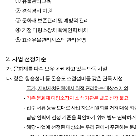
①
유물관리교육
②
경상경비 지원
③
문화재 보존관리 및 예방적 관리
④
거점 다량소장처 학예인력 배치
⑤
표준유물관리시스템 관리운영
2.
사업 선정기준
가
.
문화재를 다수 보유
·
관리하고 있는 단독 시설
나
.
항온
·
항습설비 등 온습도 조절설비를 갖춘 단독 시설
-
국가
,
지방자치단체에서 직접 관리하는 대상소 제외
-
기존 문화재 다량소장처 소속 기관은 별도 신청 불요
-
접수 서류 등을 토대로 사업 자문위원회를 거쳐 대상 최
-
담당 인력이 선정 기준을 확인하기 위해 별도 연락하거
-
해당 사업에 선정된 대상소는 우리 관에서 주관하는 