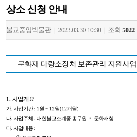
상소 신청 안내
불교중앙박물관
|
2023.03.30 10:30
|
조회
5022
문화재 다량소장처 보존관리 지원사업
1.
사업개요
가
.
사업기간
: 1
월
~ 12
월
(12
개월
)
나
.
사업주체
:
대한불교조계종 총무원
‧
문화재청
다
.
사업내용
: