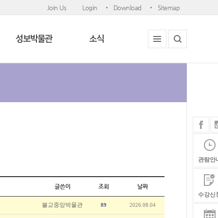
Join Us
Login
Download
Sitemap
성보박물관
소식
관람안
글쓴이
조회
날짜
수강신
불교중앙박물관
89
2026.08.04