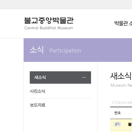
박물관 
소식
Participation
새소식
새소식
Museum N
사진소식
272개(10/1
보도자료
번호
불