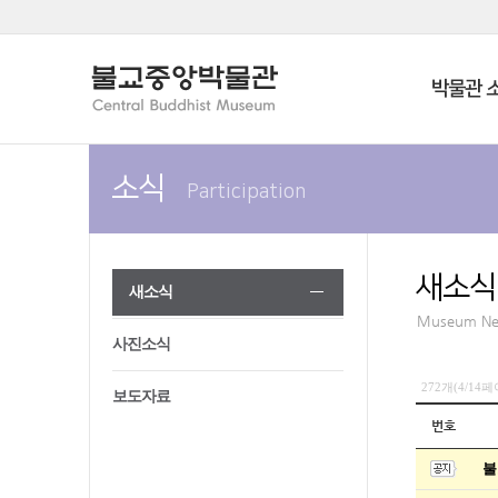
박물관 
소식
Participation
새소식
새소식
Museum N
사진소식
272개(4/14
보도자료
번호
불