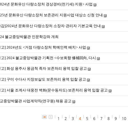
2024년 문화유산 다량소장처 경상경비(전기세) 지원> 사업
025년 문화유산 다량소장처 보존관리 지원사업 대상소 신청 안내
마감]2024년 문화유산 다량소장처 소장자·관리자 기본교육 안내
024 불교중앙박물관 인문학강좌 개최
공고] 2024년도 <거점 다량소장처 학예인력 배치> 사업
공고] 2024 불교중앙박물관 기획전 <수보회향 修補回向, 다시
공고] 화성 용주사 몽금척 족자 보존처리 용역 입찰 공고
공고] 구미 수다사 지장보살도 보존처리 용역 입찰 공고
공고] 서울 조계사 대웅전 벽화(문수동자도) 보존처리 용역 입찰 공고
교중앙박물관 사업계약직(연구원) 채용 공고
1
2
3
4
5
6
7
8
9
10