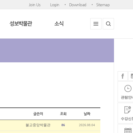
Join Us
Login
Download
Sitemap
성보박물관
소식
관람안
글쓴이
조회
날짜
수강신
불교중앙박물관
86
2026.08.04