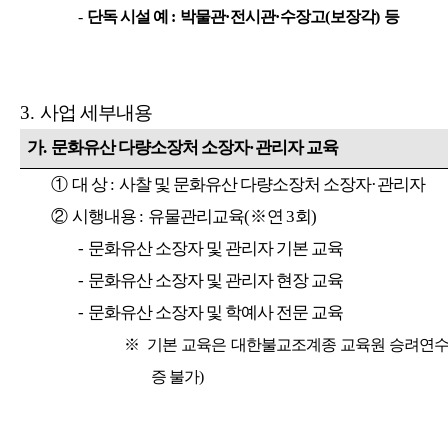
-
단독 시설 예
:
박물관
·
전시관
·
수장고
(
보장각
)
등
3.
사업 세부내용
가
.
문화유산 다량소장처 소장자
·
관리자 교육
①
대 상
:
사찰 및 문화유산 다량소장처 소장자
·
관리자
②
시행내용
:
유물관리교육
(
※
연
3
회
)
-
문화유산 소장자 및 관리자 기본 교육
-
문화유산 소장자 및 관리자 현장 교육
-
문화유산 소장자 및 학예사 전문 교육
※
기본 교육은 대한불교조계종 교육원 승려연
증 불가
)