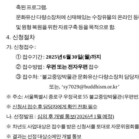
축된 프로그램
.
문화유산 다량소장처에 산재해있는 수장유물의 온라인 등록
및 원형 복원을 위한 자료구축 등을 목적으로 함
.
4.
신청절차
가
.
신청접수
:
①
접수기간
:
2025
년
6
월
30
일
(
월
)
까지
②
접수방법
:
우편 또는 전자우편
접수
③
접수처
: ‘
불교중앙박물관 문화유산 다량소장처 담당자
또는
, ‘sy7029@buddhism.or.kr’
※
주소
:
서울특별시 종로구 우정국로
55
불교중앙박물관
(
우편번
※
신청서 접수 후 담당자에게 확인 전화 필수
나
.
선정발표
:
심의 후 개별 통보
(2026
년
1
월 예정
)
※
차년도 사업대상은 접수를 받은 신청서를 토대로 자문위원회를
※
결과는 선정 대상소에만 개별 통보