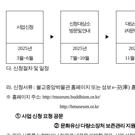
신청 대상소
대상
사업 신청
방문 및 안내
(
자문
▶
▶
2025
년
2025
년
20
3
월
~6
월
7
월
~10
월
11
월
다
.
신청절차 및 일정
라
.
신청서류
:
불교중앙박물관 홈페이지 또는 성보
e-
곳
(
庫
)
※
홈페이지 주소
: http://museum.buddhism.or.kr/
http://bmuseum.or.kr
①
사업 신청 요청 공문
②
문화유산 다량소장처 보존관리 지