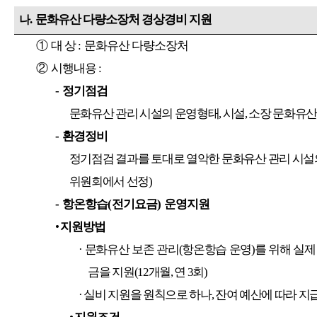
.
문화유산 다량소장처 경상경비 지원
나
①
대 상
:
문화유산 다량소장처
②
시행내용
:
-
정기점검
문화유산 관리 시설의 운영형태
,
시설
,
소장 문화유산
-
환경정비
정기점검 결과를 토대로 열악한 문화유산 관리 시설
위원회에서 선정
)
-
항온항습
(
전기요금
)
운영지원
•
지원방법
·
문화유산 보존 관리
(
항온항습 운영
)
를 위해 실제
금을 지원
(12
개월
,
연
3
회
)
·
실비 지원을 원칙으로 하나
,
잔여 예산에 따라 지