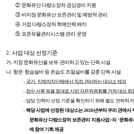
②
문화유산 다량소장처 경상경비 지원
③
비지정 문화유산 보존관리 및 예방적 관리
④
거점 다량소장처 학예인력 배치
⑤
표준유물관리시스템 관리
·
운영
2.
사업 대상 선정기준
가
.
지정 문화유산을 보유
·
관리하고 있는 단독 시설
나
.
항온
·
항습설비 등 온습도 조절설비를 갖춘 단독 시설
-
국가
,
지방자치단체에서 직접 관리하는 대상소 제외
-
접수 서류 등을 토대로 사업 자문위원회를 거쳐 대상 최
-
담당 인력이 선정 기준을 확인하기 위해 별도 연락하거
-
해당 사업에 선정된 대상소는
2026
년부터 우리 관에서
문화유산 다량소장처 보존관리 지원사업
>
의
‘
문화유
에 참여 기회 제공