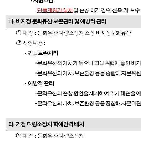
•
지원조건
·
단독계량기 설치
및 준공 허가 필수
,
신축
·
개
·
보수
.
비지정 문화유산 보존관리 및 예방적 관리
다
①
대 상
:
문화유산 다량소장처 소장 비지정문화유산
②
시행내용
:
-
긴급보존처리
•
문화유산적 가치가 높으나 멸실 위험에 놓인 비지
•
문화유산의 가치
,
보존환경 등을 종합해 자문위원
-
예방적 관리
•
문화유산의 손상 원인을 제거하여 추가 훼손을 
•
문화유산의 가치
,
보존환경 등을 종합해 자문위원
.
거점 다량소장처 학예인력 배치
라
①
대 상
:
문화유산 다량소장처