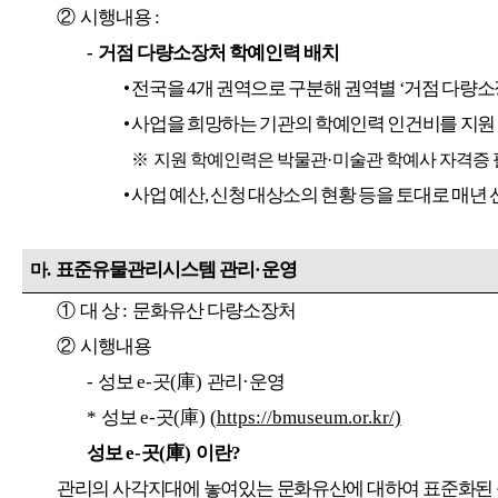
②
시행내용
:
-
거점 다량소장처 학예인력 배치
•
전국을
4
개 권역으로 구분해 권역별
‘
거점 다량소
•
사업을 희망하는 기관의 학예인력 인건비를 지원
※
지원 학예인력은 박물관
·
미술관 학예사 자격증 
•
사업 예산
,
신청 대상소의 현황 등을 토대로 매년
.
표준유물관리시스템 관리
·
운영
마
①
대 상
:
문화유산 다량소장처
②
시행내용
-
성보
e-
곳
(
庫
)
관리
·
운영
*
성보
e-
곳
(
庫
) (
https://bmuseum.or.kr/)
성보
e-
곳
(
庫
)
이란
?
관리의 사각지대에 놓여있는 문화유산에 대하여 표준화된 등