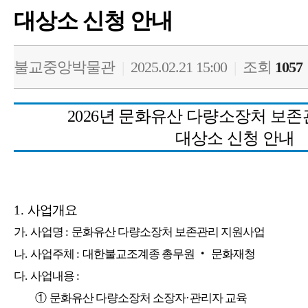
대상소 신청 안내
불교중앙박물관
|
2025.02.21 15:00
|
조회
1057
2026
년 문화유산 다량소장처 보존
대상소 신청 안내
1.
사업개요
가
.
사업명
:
문화유산 다량소장처 보존관리 지원사업
나
.
사업주체
:
대한불교조계종 총무원
‧
문화재청
다
.
사업내용
:
①
문화유산 다량소장처 소장자
·
관리자 교육