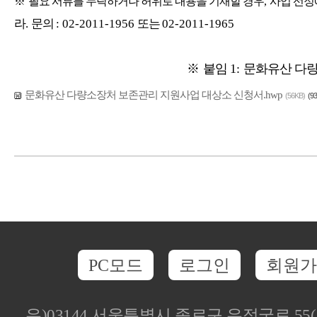
※
필요 서류를 누락하거나 허위로 내용을 기재할 경우
,
사업 선정
라
.
문의
: 02-2011-1956
또는
02-2011-1965
※
붙임
1:
문화유산 다량
문화유산 다량소장처 보존관리 지원사업 대상소 신청서.hwp
(56KB)
(93
PC모드
로그인
회원가
우)03144 서울특별시 종로구 우정국로 5