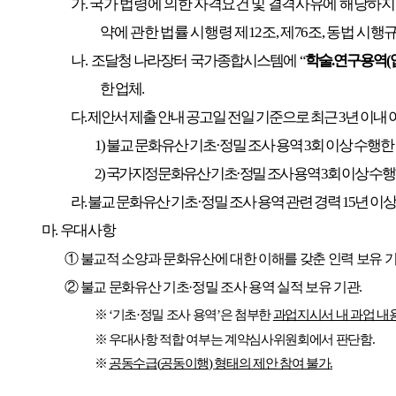
가
.
국가 법령에 의한 자격요건 및 결격사유에 해당하지
약에 관한 법률 시행령 제
12
조
,
제
76
조
,
동법 시행규
나
.
조달청 나라장터 국가종합시스템에
“
학술
.
연구용역
(
한 업체
.
다
.
제안서 제출 안내 공고일 전일 기준으로 최근
3
년 이내 
1)
불교 문화유산 기초
·
정밀 조사 용역
3
회 이상 수행한
2)
국가지정문화유산 기초
·
정밀 조사 용역
3
회 이상 수행
라
.
불교 문화유산 기초
·
정밀 조사 용역 관련 경력
15
년 이
마
.
우대사항
①
불교적 소양과 문화유산에 대한 이해를 갖춘 인력 보유 
②
불교 문화유산 기초
·
정밀 조사 용역 실적 보유 기관
.
※
‘
기초
·
정밀 조사 용역
’
은 첨부한
과업지시서 내 과업 내
※
우대사항 적합 여부는 계약심사위원회에서 판단함
.
※
공동수급
(
공동이행
)
형태의 제안 참여 불가
.