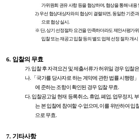
가위원회 권유 사항 등을 협상하며
,
협상을 통해 내용 
2)
우선 협상대상자와의 협상이 결렬되면
,
동일한 기준과
으로 협상 실시
.
※
단
,
상기 선정절차 요건을 만족하더라도 제안서평가위
입찰 또는 재공고 입찰 등의 별도 업체 선정 절차 개시
6.
입찰의 무효
가
.
입찰 후 자격요건 및 제출서류가 허위일 경우 입찰
나
.
「
국가를 당사자로 하는 계약에 관한 법률 시행령
에 준하는 조항이 확인된 경우 입찰 무효
.
다
.
입찰공고일 현재 등록취소
,
휴업
,
폐업
,
업무정지
,
부
는 본 입찰에 참여할 수 없으며
,
이를 위반하여 입찰
으로 무효
.
7.
기타사항