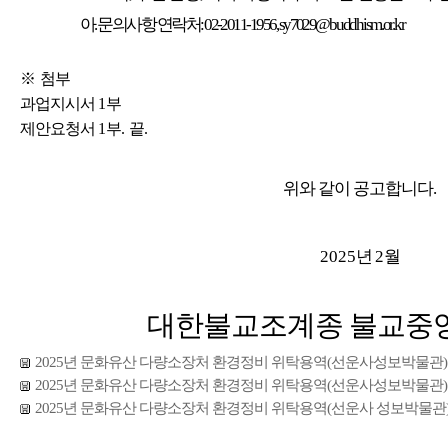
아
.
문의사항 연락처
: 02-2011-1956, sy7029
@buddhism.or.kr
※
첨부
과업지시서
1
부
제안요청서
1
부
.
끝
.
위와 같이 공고합니다
.
2025
년
2
월
대한불교조계종 불교중
2025년 문화유산 다량소장처 환경정비 위탁용역(선운사성보박물관) 
2025년 문화유산 다량소장처 환경정비 위탁용역(선운사성보박물관) 
2025년 문화유산 다량소장처 환경정비 위탁용역(선운사 성보박물관) 