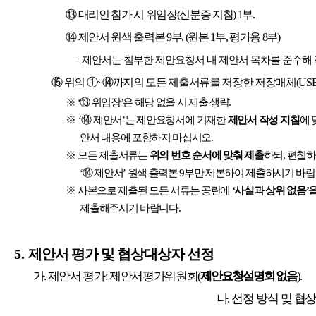
⑬
대리인 참가 시 위임장
(
신분증 지참
) 1
부
.
⑭
제안서 원색 출력본
9
부
. (
원본
1
부
,
평가용
8
부
)
-
제안서는 첨부한 제안요청서 내 제안서 목차를 준수해
⑮
위의
①
~
⑭
까지의 모든 제출서류를 저장한 저장매체
(USB
※
‘
⑬
위임장
’
은 해당 없을 시 제출 생략
.
※
‘
⑭
제안서
’
는 제안요청서에 기재한
제안서 작성 지침
에 
안서 내용에 포함하지 마십시오
.
※
모든 제출서류는
위의 번호 순서에 맞춰 제출
하되
,
편철하
‘
⑭
제안서
’
원색 출력본
9
부만 제본하여 제출하시기 바
※
사본으로 제출된 모든 서류는 공란에
‘
사실과 상위 없음
’
제출해주시기 바랍니다
.
5.
제안서 평가 및 협상대상자 선정
가
.
제안서 평가
:
제안서평가위원회
(
제안요청설명회 없음
).
나
.
선정 방식 및 협