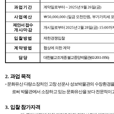
과 업 기 간
계약일로부터
~ 2025
년
9
월
26
일
(
금
)
사 업 예 산
￦
50,000,000 (
일금 오천만원
,
부가가치세 
제안서 접수
개시일로부터
2025
년
2
월
28
일
(
금
) 15:00
까
개 시
/
마 감
입 찰 방 법
제한경쟁입찰
계 약 방 법
협상에 의한 계약
담 당
대한불교조계종 불교중앙박물관
(02-2011-1956)
2.
과업 목적
◦
문화유산 다량소장처인 고창 선운사 성보박물관의 수장환경을
로써 박물관에서 소장하고 있는 문화유산을 보다 전문적이
3.
입찰 참가자격