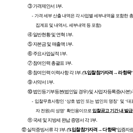
③
가격제안서
1
부
.
-
가격 세부 산출 내역은 각 사업별 세부내역을 포함한 
집계표 및 내역서
,
세부내역 등 포함
)
④
일반현황 및 연혁
1
부
.
⑤
자본금 및 매출액
1
부
.
⑥
주요사업실적
1
부
.
⑦
참여인력 총괄표
1
부
.
⑧
참여인력 이력사항 각
1
부
.
(
‘3.
입찰 참가자격
→
라 항목
’
⑨
서약서
1
부
.
⑩
법인등기부등본
(
법인일 경우
)
및 사업자등록증
(
사본
)
-
입찰무효사항인
‘
상호 법인 또는 법인의 명칭
’
및
‘
대
자 전원
)
의 성명
’
확인용이므로
입찰공고 기간 내 발급
⑪
국세 및 지방세 완납 증명서 각
1
부
.
⑫
실적증빙서류 각
1
부
.
(
‘3.
입찰 참가자격
→
다 항목
’
입증자료