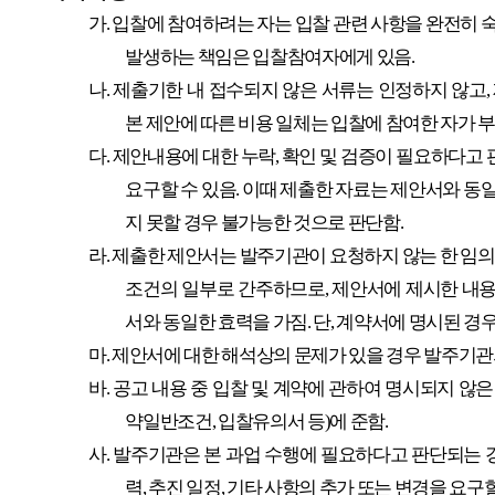
가
.
입찰에 참여하려는 자는 입찰 관련 사항을 완전히 
발생하는 책임은 입찰참여자에게 있음
.
나
.
제출기한 내 접수되지 않은 서류는 인정하지 않고
,
본 제안에 따른 비용 일체는 입찰에 참여한 자가 
다
.
제안내용에 대한 누락
,
확인 및 검증이 필요하다고
요구할 수 있음
.
이때 제출한 자료는 제안서와 동
지 못할 경우 불가능한 것으로 판단함
.
라
.
제출한 제안서는 발주기관이 요청하지 않는 한 임의
조건의 일부로 간주하므로
,
제안서에 제시한 내용
서와 동일한 효력을 가짐
.
단
,
계약서에 명시된 경
마
.
제안서에 대한 해석상의 문제가 있을 경우 발주기관
바
.
공고 내용 중 입찰 및 계약에 관하여 명시되지 않
약일반조건
,
입찰유의서 등
)
에 준함
.
사
.
발주기관은 본 과업 수행에 필요하다고 판단되는 
력
,
추진 일정
,
기타 사항의 추가 또는 변경을 요구할