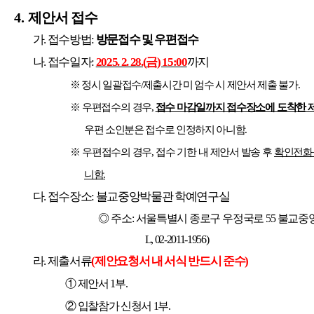
4.
제안서 접수
가
.
접수방법
:
방문접수 및 우편접수
나
.
접수일자
:
2025. 2. 28.(
금
) 15:00
까지
※
정시 일괄접수
/
제출시간 미 엄수 시 제안서 제출 불가
.
※
우편접수의 경우
,
접수 마감일까지 접수장소에 도착한 
우편 소인분은 접수로 인정하지 아니함
.
※
우편접수의 경우
,
접수 기한 내 제안서 발송 후
확인전화를
니함
.
다
.
접수장소
:
불교중앙박물관 학예연구실
◎
주소
:
서울특별시 종로구 우정국로
55
불교중
L, 02-2011-1956)
라
.
제출서류
(
제안요청서 내 서식 반드시 준수
)
①
제안서
1
부
.
②
입찰참가 신청서
1
부
.