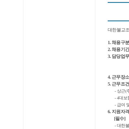
대한불교조
1.
채용구분
2.
채용기
3.
담당업
4.
근무장
5.
근무조건
-
상근
(
- 4
대보
-
급여 
6.
지원자
[
필수
]
-
대한불