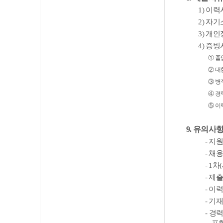
1)
이력
2)
자기
3)
개인
4)
증빙
①
졸
②
대
③
병
④
경
⑤
이
9.
유의사
-
지원
-
채용
- 1
차
(
-
제출
-
이
-
기재
-
경