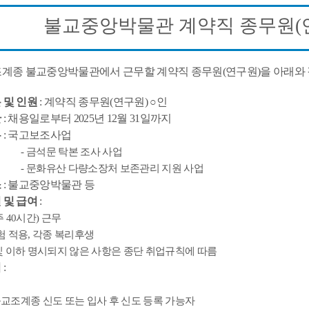
불교중앙박물관 계약직 종무원
(
계종 불교중앙박물관에서 근무할 계약직 종무원
(
연구원
)
을 아래와
 및 인원
:
계약직 종무원
(
연구원
)
○
인
간
:
채용일로부터
2025
년
12
월
31
일까지
무
:
국고보조사업
-
금석문 탁본 조사 사업
- 문화유산 다량소장처 보존관리 지원 사업
소
:
불교중앙박물관 등
 및 급여
:
주
40
시간
)
근무
험 적용
,
각종 복리후생
및 이하 명시되지 않은 사항은 종단 취업규칙에 따름
격
:
교조계종 신도 또는 입사 후 신도 등록 가능자