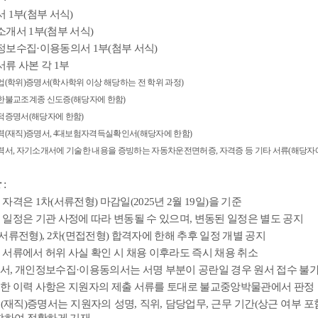
서
1
부
(
첨부 서식
)
소개서
1
부
(
첨부 서식
)
정보수집
·
이용동의서
1
부
(
첨부 서식
)
서류 사본 각
1
부
업
(
학위
)
증명서
(
학사학위 이상 해당하는 전 학위 과정
)
한불교조계종 신도증
(
해당자에 한함
)
적증명서
(
해당자에 한함
)
력
(
재직
)
증명서
, 4
대보험자격득실확인서
(
해당자에 한함
)
력서
,
자기소개서에 기술한 내용을 증빙하는 자동차운전면허증
,
자격증 등 기타 서류
(
해당자
항
:
 자격은
1
차
(
서류전형
)
마감일
(2025
년
2
월
19
일
)
을 기준
 일정은 기관 사정에 따라 변동될 수 있으며
,
변동된 일정은 별도 공지
서류전형
), 2
차
(
면접전형
)
합격자에 한해 추후 일정 개별 공지
 서류에서 허위 사실 확인 시 채용 이후라도 즉시 채용 취소
력서
,
개인정보수집
·
이용동의서는 서명 부분이 공란일 경우 원서 접수 불
한 이력 사항은 지원자의 제출 서류를 토대로 불교중앙박물관에서 판정
력
(
재직
)
증명서는 지원자의 성명
,
직위
,
담당업무
,
근무 기간
(
상근 여부 포