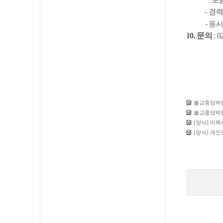
포
-
경
-
응시
10.
문의
: 
불교중앙박물
불교중앙박물
[양식] 이력
[양식] 개인