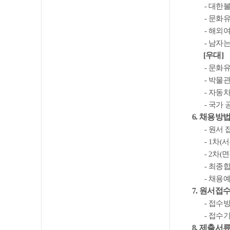
-
대한불
-
문화유
-
해외여
-
남자는
[
우대
]
-
문화
-
박물
-
자동차
-
국가 
6.
채용방법
-
원서 
- 1
차
(
서
- 2
차
(
면
-
최종합
-
채용
7.
원서접
-
접수
-
접수
8.
제출서