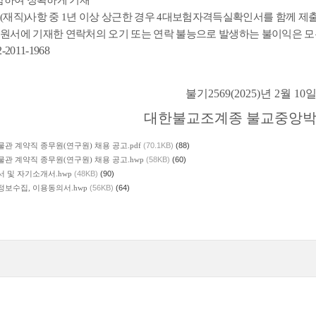
함하여 정확하게 기재
력
(
재직
)
사항 중
1
년 이상 상근한 경우
4
대보험자격득실확인서를 함께 제
원서에 기재한 연락처의 오기 또는 연락 불능으로 발생하는 불이익은 모
02-2011-1968
불기
2569(2025)
년
2
월
10
대한불교조계종 불교중앙
관 계약직 종무원(연구원) 채용 공고.pdf
(70.1KB)
(88)
관 계약직 종무원(연구원) 채용 공고.hwp
(58KB)
(60)
서 및 자기소개서.hwp
(48KB)
(90)
정보수집, 이용동의서.hwp
(56KB)
(64)