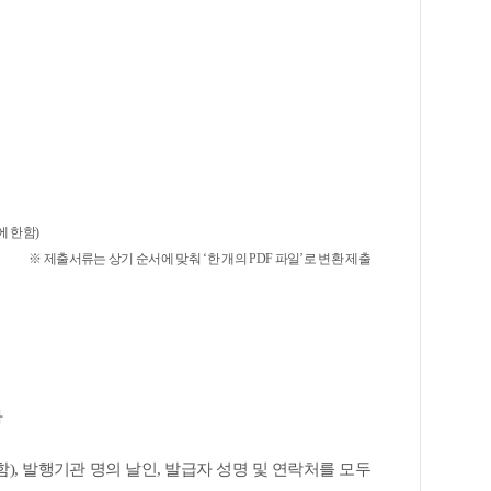
에 한함
)
※
제출서류는 상기 순서에 맞춰
‘
한 개의
PDF
파일
’
로 변환 제출
가
함
),
발행기관 명의 날인
,
발급자 성명 및 연락처를 모두