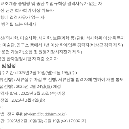
교조계종 종법령 및 종단 취업규칙상 결격사유가 없는 자
산 관련 학사학위 이상 취득자
행에 결격사유가 없는 자
 병역필 또는 면제자
유산
(
역사학
,
미술사학
,
서지학
,
보존과학 등
)
관련 석사학위 이상 취득자
관
,
미술관
,
연구소 등에서
1
년 이상 학예업무 경력자
(
비상근 경력 제외
)
 운전 가능자
(
소형 및 원동기장치자전거 제외
)
공인 한자검정시험 자격증 소지자
 및 일정
:
접수기간
: 2025
년
2
월
10
일
(
월
)~2
월
19
일
(
수
)
류전형
) :
서류접수 마감 후 진행
,
서류전형 합격자에 한하여 개별 통보
접전형
) : 2025
년
2
월
24
일
(
월
)
예정
격자 발표
: 2025
년
2
월
26
일
(
수
)
예정
예정일
: 2025
년
3
월
4
일
(
화
)
수
:
방법
:
전자우편
(dwkim@buddhism.or.kr)
기간
: 2025
년
2
월
10
일
(
월
)~2
월
19
일
(
수
) 17:00
까지
류
: