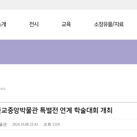
소개
전시
교육
소장유물/자료
ews
 불교중앙박물관 특별전 연계 학술대회 개최
물관
조회
2024.10.08 22:43
1519
|
|