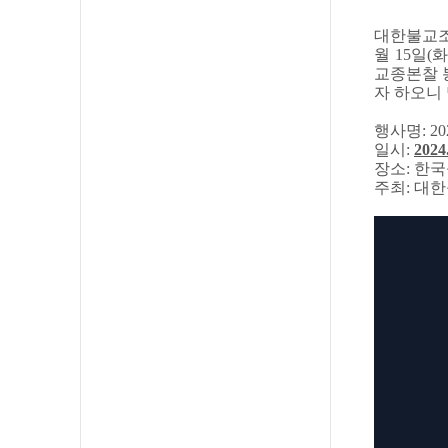
대한불교조
월 15일
교종본찰 
자 하오니
행사명: 
일시:
2024
장소: 한
주최: 대