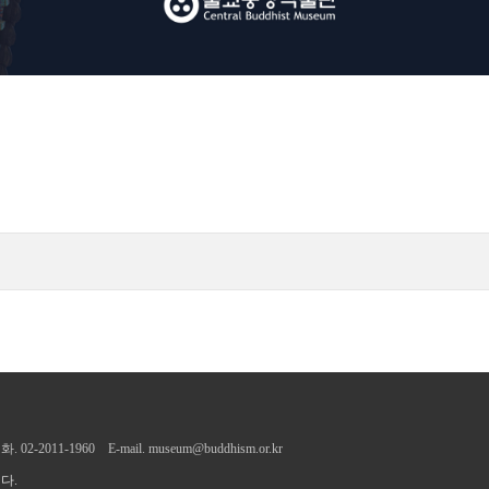
2011-1960 E-mail.
museum@buddhism.or.kr
다.