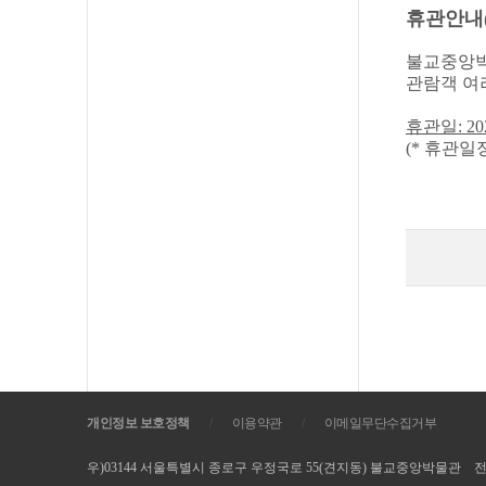
휴관안내(2
불교중앙박
관람객 여
휴관일: 20
(* 휴관일
개인정보 보호정책
/
이용약관
/
이메일무단수집거부
우)03144 서울특별시 종로구 우정국로 55(견지동) 불교중앙박물관 전화. 02-