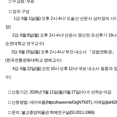
□ 수강료: 무료
□ 강의 구성
1강. 6월 1일(월)
오후 2시-4시/
도솔산 선운사 삼지장의 시
장)
2강. 6월 8일(월)
오후 2시-4시/
선운사 영산전 조선후기 16
순천대학교 연구교수)
3강. 6월 15일(월)
오후 2시-4시/
부안 내소사 『묘법연화경』 
(한국전통문화대학교 명예교수)
4강. 6월 22일(월) 오전 10시-오후 12시/
국보 내소사 동종과 
수)
□
신청기간:
2026년 5월 11일(월)-5월 27일(수) ※ 선착순 마감
□
신청방법: 네이버폼(
https://naver.me/GrgNTK8T)
,
이메일(jiah820@
□
문의:
불교중앙박물관 학예연구실(02-2011-1966)