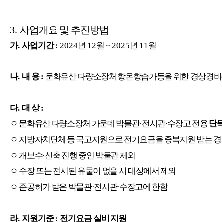
3.
사업개요 및 추진방법
가
.
사업기간
:
2024
년
12
월
~ 2025
년
11
월
나
.
내 용
:
문화유산 다량소장처 항온항습가동을 위한 경상경비
다
.
대 상
:
ㅇ 문화유산 다량소장처 가운데 박물관
·
전시관
·
수장고 전용
단
ㅇ
지방자치단체 등 국고지원으로 전기요금을 중복지원 받는 경
ㅇ
개보수
·
신축 진행 중인 박물관 제외
ㅇ
수장 또는 전시된 유물이 없을 시 대상에서 제외
ㅇ
준공허가 받은 박물관
·
전시관
·
수장고에 한함
라
.
지원기준
:
전기요금 실비 지원