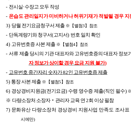
-
전시실
·
수장고 모두 작성
-
온습도 관리일지가 미비하거나 허위기재가 적발될 경우 지
3)
당월 전기요금청구서 제출
※【
별첨
3
】
참조
-
단독계량기와 청구서
(
고지서
)
번호 일치 확인
4)
고유번호증 사본 제출
※【
별첨
4
】
참조
-
서류 제출 당시의 기관 대표자와 고유번호증의 대표자 정보
자 정보가 상이할 경우
요금 지원 불가
)
-
고유번호 중간자리 숫자가
82
인 고유번호증 제출
5)
통장 사본 제출
※【
별첨
5
】
참조
6)
경상경비지원금
(
전기요금
)
수령 영수증 제출
(
직인 필수
)
※
다량소장처 소장자
‧
관리자 교육 연
2
회 이상 필참
7)
문화유산 다량소장처 경상경비 지원사업 만족도 조사표
시에만)