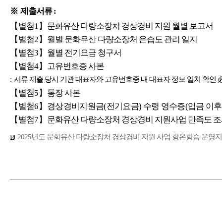
※
제출서류
:
【
별첨
1
】
문화유산 다량소장처 경상경비 지원 월별 보고서
【
별첨
2
】
월별 문화유산 다량소장처 온습도 관리 일지
【
별첨
3
】
월별 전기요금 청구서
【
별첨
4
】
고유번호증 사본
:
서류 제출 당시 기관 대표자와 고유번호증 내 대표자 정보 일치 확인
【
별첨
5
】
통장 사본
【
별첨
6
】
경상경비지원금
(
전기요금
)
수령 영수증
(
입금 이후
【
별첨
7
】
문화유산 다량소장처 경상경비 지원사업 만족도 조사
2025년도 문화유산 다량소장처 경상경비 지원 사업 항온항습 운영지원