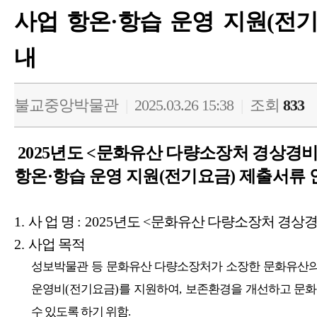
사업 항온·항습 운영 지원(전
내
불교중앙박물관
|
2025.03.26 15:38
|
조회
833
2025
년도
<
문화유산 다량소장처 경상경비
항온
·
항습 운영 지원
(
전기요금
)
제출서류
1.
사 업 명
:
2025
년도
<
문화유산 다량소장처 경상경
2.
사업 목적
성보박물관 등 문화유산 다량소장처가 소장한 문화유산의
운영비
(
전기요금
)
를 지원하여
,
보존환경을 개선하고 문화
수 있도록 하기 위함
.