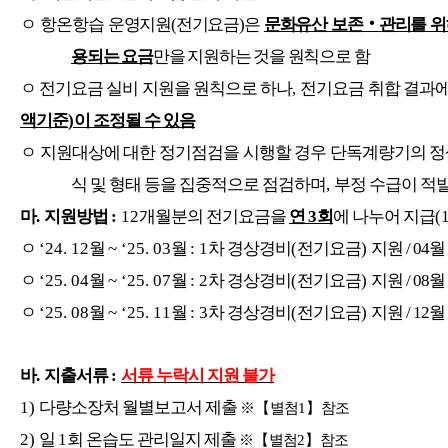
ㅇ
항온항습 운영지원
(
전기요금
)
은
문화유산 보존
‧
관리를 위
용되는 요금
만을 지원하는 것을 원칙으로 함
ㅇ 전기요금 실비 지원을 원칙으로 하나
,
전기요금 취합 결과
액기준
)
이 조정될 수 있음
ㅇ 지원대상에 대한 정기점검을 시행할 경우 단독계량기의 정
식 및 형태 등을 집중적으로 점검하며
,
부정 수급이 적발
마
.
지원방법
:
12
개월분의 전기요금을
연
3
회
에 나누어 지급
(
ㅇ
‘24. 12
월
~ ‘25. 03
월
: 1
차 경상경비
(
전기요금
)
지원 / 04
ㅇ
‘25. 04
월
~ ‘25. 07
월
: 2
차 경상경비
(
전기요금
)
지원 / 08
ㅇ
‘25. 08
월
~ ‘25. 11
월
: 3
차 경상경비
(
전기요금
)
지원 / 12
바
.
지출서류
:
서류 누락시 지원 불가
1)
다량소장처 월별보고서 제출
※【
별첨
1
】
참조
2)
일
1
회 온습도 관리일지 제출
※【
별첨
2
】
참조