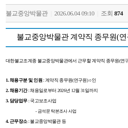
불교중앙박물관
|
2026.06.04 09:10
|
조회
874
불교중앙박물관 계약직 종무원
(
연
대한불교조계종 불교중앙박물관에서 근무할 계약직 종무원
(
연
1.
채용구분 및 인원
:
계약직 종무원
(
연구원
)
○
인
2.
채용기간
:
채용일로부터
2026
년
12
월
31
일까지
3.
담당업무
:
국고보조사업
-
금석문 탁본조사 사업
4.
근무장소
:
불교중앙박물관 등