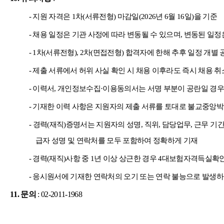
-
지원 자격은
1
차
(
서류전형
)
마감일
(2026
년
6
월
16
일
)
을 기준
-
채용 일정은 기관 사정에 따라 변동될 수 있으며
,
변동된 일정
- 1
차
(
서류전형
), 2
차
(
면접전형
)
합격자에 한해 추후 일정 개별 
-
제출 서류에서 허위 사실 확인 시 채용 이후라도 즉시 채용 취
-
이력서
,
개인정보수집
·
이용동의서는 서명 부분이 공란일 경우
-
기재한 이력 사항은 지원자의 제출 서류를 토대로 불교중앙
-
경력
(
재직
)
증명서는 지원자의 성명
,
직위
,
담당업무
,
근무 기
급자 성명 및 연락처를 모두 포함하여 정확하게 기재
-
경력
(
재직
)
사항 중
1
년 이상 상근한 경우
4
대보험자격득실확인
-
응시원서에 기재한 연락처의 오기 또는 연락 불능으로 발생하
11.
문의
: 02-2011-1968