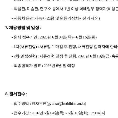
-
박물관
,
미술관
,
연구소 등에서
1
년 이상 학예업무 경력자
(
비상근
-
자동차 운전 가능자
(
소형 및 원동기장치자전거 제외
)
7.
채용방법 및 일정
:
-
원서 접수기간
: 2026
년
6
월
04
일
(
목
) ~ 6
월
16
일
(
화
)
- 1
차
(
서류전형
) :
서류접수 마감 후 진행
,
서류전형 합격자에 한하
- 2
차
(
면접전형
) :
서류전형 결정 후 진행
, 2026
년
6
월
19
일
(
금
)
혹
-
최종합격자 발표
: 2026
년
6
월 말 예정
8.
원서접수
:
-
접수방법
:
전자우편
(pyunsu@buddhism.or.kr)
-
접수기간
: 2026
년
6
월
04
일
(
목
) ~ 6
월
16
일
(
화
) 17:00
까지