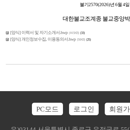
불기
2570(2026)
년
6
월
4
일
대한불교조계종 불교중앙
[양식] 이력서 및 자기소개서.hwp
(44.5KB)
(33)
[양식] 개인정보수집, 이용동의서.hwp
(56KB)
(25)
PC모드
로그인
회원가
우)03144 서울특별시 종로구 우정국로 5