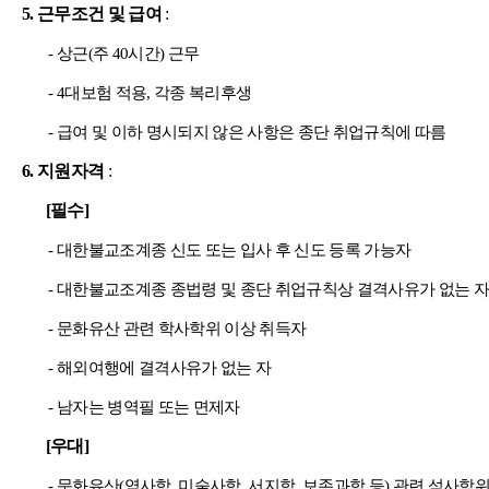
5.
근무조건 및 급여
:
-
상근
(
주
40
시간
)
근무
- 4
대보험 적용
,
각종 복리후생
-
급여 및 이하 명시되지 않은 사항은 종단 취업규칙에 따름
6.
지원자격
:
[
필수
]
-
대한불교조계종 신도 또는 입사 후 신도 등록 가능자
-
대한불교조계종 종법령 및 종단 취업규칙상 결격사유가 없는 
-
문화유산 관련 학사학위 이상 취득자
-
해외여행에 결격사유가 없는 자
-
남자는 병역필 또는 면제자
[
우대
]
-
문화유산
(
역사학
,
미술사학
,
서지학
,
보존과학 등
)
관련 석사학위