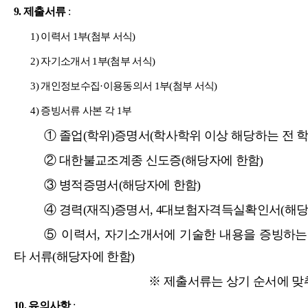
9.
제출서류
:
1)
이력서
1
부
(
첨부 서식
)
2)
자기소개서
1
부
(
첨부 서식
)
3)
개인정보수집
·
이용동의서
1
부
(
첨부 서식
)
4)
증빙서류 사본 각
1
부
①
졸업
(
학위
)
증명서
(
학사학위 이상 해당하는 전 
②
대한불교조계종 신도증
(
해당자에 한함
)
③
병적증명서
(
해당자에 한함
)
④
경력
(
재직
)
증명서
, 4
대보험자격득실확인서
(
해당
⑤
이력서
,
자기소개서에 기술한 내용을 증빙하
타 서류
(
해당자에 한함
)
※
제출서류는 상기 순서에 
10.
유의사항
: