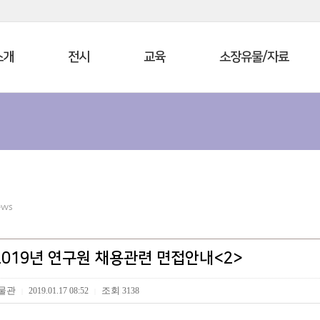
소개
전시
교육
소장유물/자료
ews
 2019년 연구원 채용관련 면접안내<2>
물관
조회
2019.01.17 08:52
3138
|
|