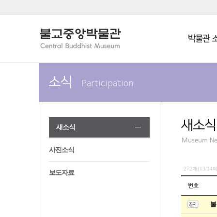
박물관 
소식
Participation
새소식
새소식
Museum N
사진소식
272개(13/1
보도자료
번호
불