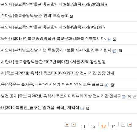
휴관안내]불교중앙박물관 휴관합니다(6월1일(목)~6월20일(화))
접수마감]불교중앙박물관 '인력' 모집공고
휴관안내]불교중앙박물관 휴관합니다(5월4일(목)~5월9일(화))
교육안내]2017년 불교중앙박물관 불교문화강좌를 진행합니다.
전시안내]부처님오신날 기념 특별공개 <보물 제415호 경주 기림사
전시안내] 불교중앙박물관 2017년 테마전 <서울 지역 왕실발원
공지]국보 제282호 흑석사 목조아미타여래좌상 전시 기간 연장 안내
교육]<꿈꾸는 즐거움, 극락>전시연계 어린이/성인교육 프로그
특별전 공지]국보 제282호 흑석사 목조아미타여래좌상 전시기간 안내(2
안내]2016 특별전_꿈꾸는 즐거움, 극락_ 개막식
11
12
13
14