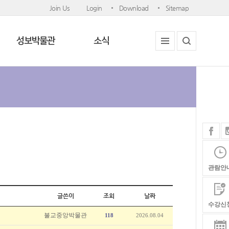
Join Us
Login
Download
Sitemap
성보박물관
소식
관람안
글쓴이
조회
날짜
수강신
불교중앙박물관
118
2026.08.04