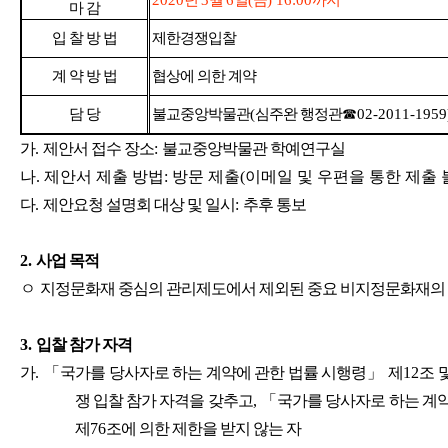
2020
년
3
월
6
일
(
금
) 16:00
까지
마 감
입 찰 방 법
제한경쟁입찰
계 약 방 법
협상에 의한 계약
담 당
불교중앙박물관
(
심주완 행정관
☎
02-2011-1959
가
.
제안서 접수 장소
:
불교중앙박물관 학예연구실
나
.
제안서 제출 방법
:
방문 제출
(
이메일 및 우편을 통한 제출 
다
.
제안요청 설명회 대상 및 일시
:
추후 통보
2.
사업 목적
ㅇ
지정문화재 중심의 관리제도에서 제외된 중요 비지정문화재의 
3.
입찰 참가 자격
가
.
「
국가를 당사자로 하는 계약에 관한 법률 시행령
」
제
12
조 
쟁 입찰 참가 자격을 갖추고
,
「
국가를 당사자로 하는 계
제
76
조에 의한 제한을 받지 않는 자