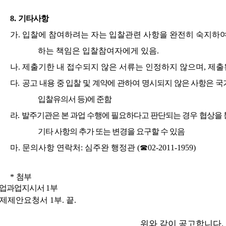
8.
기타사항
가
.
입찰에 참여하려는 자는 입찰관련 사항을 완전히 숙지하
하는 책임은 입찰참여자에게 있음
.
나
.
제출기한 내 접수되지 않은 서류는 인정하지 않으며
,
제출
다
.
공고 내용 중 입찰 및 계약에 관하여 명시되지 않은 사항은 
입찰유의서 등
)
에 준함
라
.
발주기관은 본 과업 수행에 필요하다고 판단되는 경우 협상을 
기타 사항의 추가 또는 변경을 요구할 수 있음
마
.
문의사항 연락처
:
심주완 행정관
(
☎
02-2011-1959)
*
첨부
업과업지시서
1
부
제제안요청서
1
부
.
끝
.
위와 같이 공고합니다
.