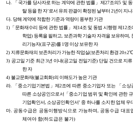
나
.
「
국가를 당사자로 하는 계약에 관한 법률
」
제
27
조의
5
및 동
탈 등을 한 자
’
로서 유죄 판결이 확정된 날부터
2
년이 지나
다
.
당해 계약에 적합한 기준과 역량이 풍부한 기관
1)
「
문화재수리 등에 관한 법률
」
제
14
조 및 동법 시행령 제
12
조
학업
)
등록을 필하고
,
보존과학 기술자 자격을 보유하며
,
리기능자
(
표구공
)
를
1
명 이상 보유한 자
2)
지류문화재의 보존처리가 가능한 작업실
(
보존처리 환경
20±2
3)
공고일 기준 최근
3
년 이내
(
공고일 전일기준
)
단일 건으로 지류
한 자
4)
불교문화재
(
불교회화
)
의 이해도가 높은 기관
라
.
「
중소기업기본법
」
제
2
조에 따른 중소기업자 또는
「
소상
따른 소상공인으로서
「
중소기업 범위 및 확인에 관한 
기업확인서
,
소상공인확인서
’
중 하나를 소지한 업체 우
마
.
공동수급은 공동이행방식으로 가능하며
,
공동수급 대표
체여야 함
(
하도급은 불가
)