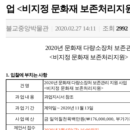
업 <비지정 문화재 보존처리지원
불교중앙박물관
|
2020.02.27 14:11
|
조회
2992
2020
년 문화재 다량소장처 보존관
<
비지정 문화재 보존처리지원
>
1.
입찰에 부치는 사항
2020
년 문화재 다량소장처 보존관리 지원 사업
건 명
<
비지정 문화재 보존처리지원
>
과 업 내 용
과업지시서 참조
과 업 기 간
계약일
~ 2020
년
11
월
13
일
사 업 예 산
금 일억칠천육백만원
(
￦
176,000,000,
부가가
제안서 접수