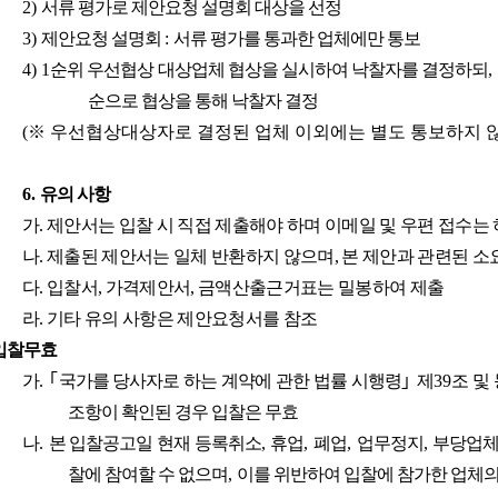
2)
서류 평가로 제안요청 설명회 대상을 선정
3)
제안요청 설명회
:
서류 평가를 통과한 업체에만 통보
4) 1
순위 우선협상 대상업체 협상을 실시하여 낙찰자를 결정하되
,
순으로 협상을 통해 낙찰자 결정
(
※
우선협상대상자로 결정된 업체 이외에는 별도 통보하지 
6.
유의 사항
가
.
제안서는 입찰 시 직접 제출해야 하며 이메일 및 우편 접수는
나
.
제출된 제안서는 일체 반환하지 않으며
,
본 제안과 관련된 소
다
.
입찰서
,
가격제안서
,
금액산출근거표는 밀봉하여 제출
라
.
기타 유의 사항은 제안요청서를 참조
입찰무효
가
.
｢
국가를 당사자로 하는 계약에 관한 법률 시행령
｣
제
39
조 및
조항이 확인된 경우 입찰은 무효
나
.
본 입찰공고일 현재 등록취소
,
휴업
,
폐업
,
업무정지
,
부당업체
찰에 참여할 수 없으며
,
이를 위반하여 입찰에 참가한 업체의