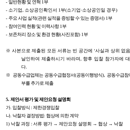
-
일반현황 및 연혁
1
부
-
소기업
,
소상공인확인서
1
부
(
소기업
·
소상공인일 경우
)
-
주요 사업 실적
(
관련 실적을 증빙할 수 있는 증명서
) 1
부
-
참여인력 현황 및 이력사항
1
부
-
보존처리 장소 및 환경 현황
(
사진포함
) 1
부
※
사본으로 제출된 모든 서류는 빈 공간에
‘
사실과 상위 없
날인하여 제출하시기 바라며
,
향후 입찰 참가자에 대
다
.
※
공동수급업체는 공동수급협정서
(
공동이행방식
),
공동수급참
부를 추가로 제출
5.
제안서 평가 및 제안요청 설명회
가
.
입찰방식
:
제한경쟁입찰
나
.
낙찰자 결정방법
:
협상에 의한 계약
1)
낙찰 과정
:
서류 평가
→
제안요청 설명회
→
협상
→
낙찰