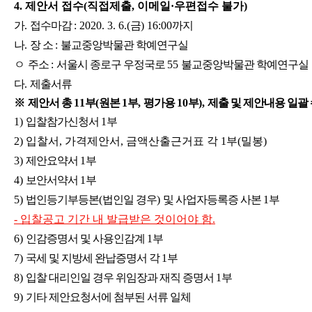
4.
제안서 접수
(
직접제출
,
이메일
·
우편접수 불가
)
가
.
접수마감
: 2020. 3. 6.(
금
) 16:00
까지
나
.
장 소
:
불교중앙박물관 학예연구실
ㅇ
주소
:
서울시 종로구 우정국로
55
불교중앙박물관 학예연구실
다
.
제출서류
※
제안서 총
11
부
(
원본
1
부
,
평가용
10
부
),
제출 및 제안내용 일괄
1)
입찰참가신청서
1
부
2)
입찰서
,
가격제안서
,
금액산출근거표 각
1
부
(
밀봉
)
3)
제안요약서
1
부
4)
보안서약서
1
부
5)
법인등기부등본
(
법인일 경우
)
및 사업자등록증 사본
1
부
-
입찰공고 기간 내 발급받은 것이어야 함
.
6)
인감증명서 및 사용인감계
1
부
7)
국세 및 지방세 완납증명서 각
1
부
8)
입찰 대리인일 경우 위임장과 재직 증명서
1
부
9)
기타 제안요청서에 첨부된 서류 일체