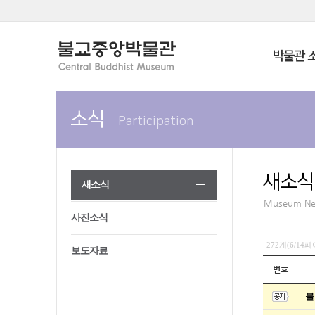
박물관 
소식
Participation
새소식
새소식
Museum N
사진소식
272개(6/14
보도자료
번호
불