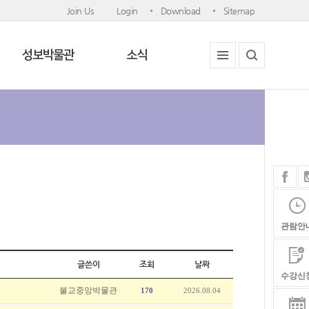
Join Us
Login
Download
Sitemap
성보박물관
소식
관람안
글쓴이
조회
날짜
수강신
불교중앙박물관
170
2026.08.04