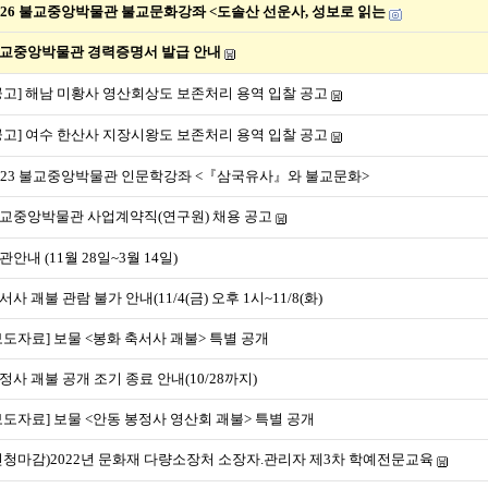
026 불교중앙박물관 불교문화강좌 <도솔산 선운사, 성보로 읽는
교중앙박물관 경력증명서 발급 안내
공고] 해남 미황사 영산회상도 보존처리 용역 입찰 공고
공고] 여수 한산사 지장시왕도 보존처리 용역 입찰 공고
023 불교중앙박물관 인문학강좌 <『삼국유사』와 불교문화>
교중앙박물관 사업계약직(연구원) 채용 공고
관안내 (11월 28일~3월 14일)
서사 괘불 관람 불가 안내(11/4(금) 오후 1시~11/8(화)
보도자료] 보물 <봉화 축서사 괘불> 특별 공개
정사 괘불 공개 조기 종료 안내(10/28까지)
보도자료] 보물 <안동 봉정사 영산회 괘불> 특별 공개
신청마감)2022년 문화재 다량소장처 소장자.관리자 제3차 학예전문교육