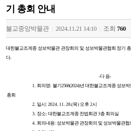
기 총회 안내
불교중앙박물관
|
2024.11.21 14:10
|
조회
760
대한불교조계종 성보박물관 관장회의 및 성보박물관협회 정기 
다.
-
다 음
-
1.
회의명
:
불기
2568(2024)
년 대한불교조계종 성보박
총회
2.
일시
:
2024. 11. 28.(
목
)
오후
2
시
3.
장소
:
대한불교조계종 전법회관
3
층 회의실
4.
회의내용
:
성보박물관 관장회의 및 성보박물관협회