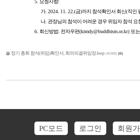
5.
요청사항
:
가
. 2024. 11. 22.(
금
)
까지 참석확인서 회신
(
직인 
나
.
관장님의 참석이 어려운 경우 위임자 참석 요
6.
회신방법
:
전자우편
(kimdy@buddhism.or.kr)
또는
정기 총회 참석(위임)확인서, 회의의결위임장.hwp
(49.5KB)
(65)
PC모드
로그인
회원가