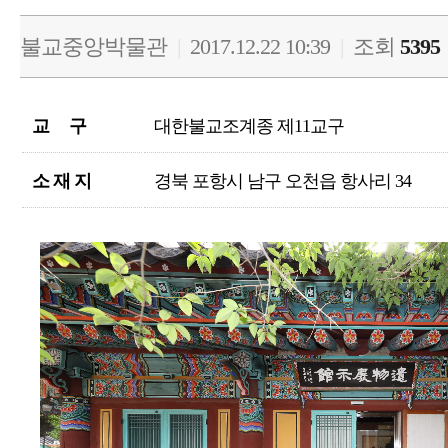
불교중앙박물관
|
2017.12.22 10:39
|
조회
5395
교 구
대한불교조계종 제11교구
소 재 지
경북 포항시 남구 오천읍 항사리 34