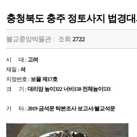
충청북도 충주 정토사지 법경
불교중앙박물관
|
조회
2722
시 대 :
고려
재질 :
석
지정번호 :
보물 제17호
크 기 :
대리암 높이322 너비150 전체높이533
기 타 :
2019 금석문 탁본조사 보고서/불교석문