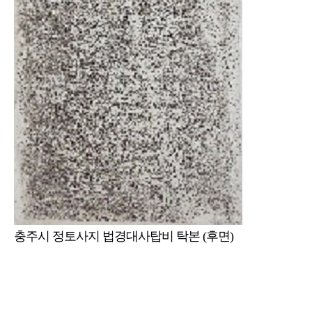
충주시 정토사지 법경대사탑비 탁본 (후면)