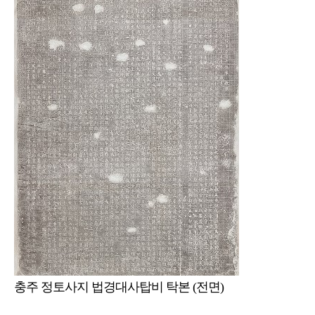
충주 정토사지 법경대사탑비 탁본 (전면)