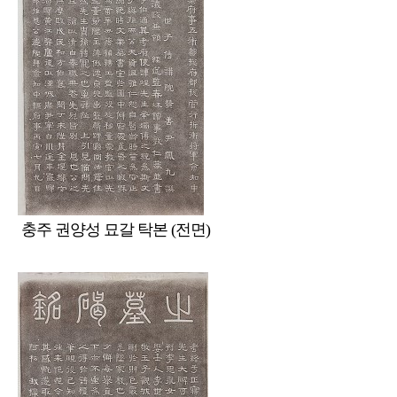
충주 권양성 묘갈 탁본 (전면)