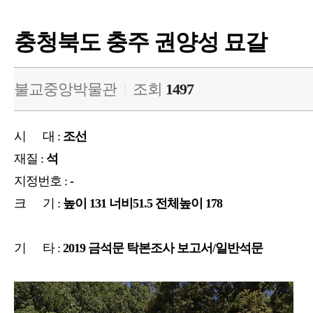
충청북도 충주 권양성 묘갈
불교중앙박물관
|
조회
1497
시 대 :
조선
재질 :
석
지정번호 :
-
크 기 :
높이 131 너비51.5 전체높이 178
기 타 :
2019 금석문 탁본조사 보고서/일반석문