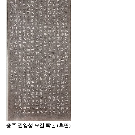
충주 권양성 묘길 탁본 (후면)