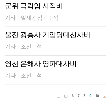
군위 극락암 사적비
기타
일제강점기
석
|
|
울진 광흥사 기암당대선사비
기타
조선
석
|
|
영천 은해사 영파대사비
기타
조선
석
|
|
6
7
8
9
10