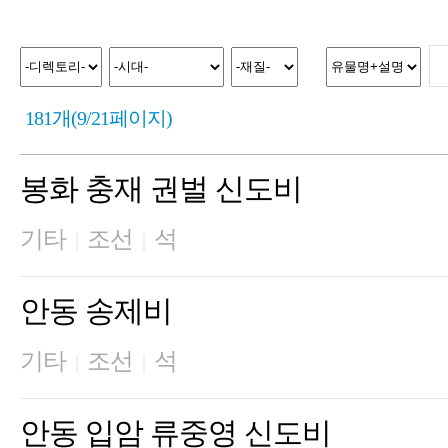
181개(9/21페이지)
봉화 충재 권벌 신도비
기타
조선
석
|
|
안동 송제비
기타
조선
석
|
|
안동 입암 류중영 신도비