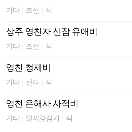
기타
조선
석
|
|
상주 영천자 신잠 유애비
기타
조선
석
|
|
영천 청제비
기타
신라
석
|
|
영천 은해사 사적비
기타
일제강점기
석
|
|