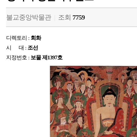
불교중앙박물관
|
조회
7759
디렉토리 :
회화
시 대 :
조선
지정번호 :
보물 제1397호