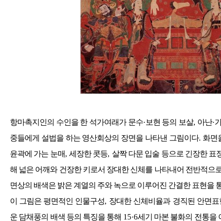
항마촉지인의 수인을 한 석가여래가 문수
·
보현 등의 보살
,
아난
·
중들에게 설법을 하는 영산회상의 장면을 나타낸 그림이다
.
화면
윤곽에 가는 눈매
,
세장한 콧등
,
살짝 다문 입술 등으로 긴장한 표
해 넓은 어깨와 건장한 키로서 장대한 신체를 나타내어 전반적으
면상의 배색은 밝은 계열의 주와 녹으로 이루어진 간결한 표현을 
이 그림은 평면적인 인물구성
,
장대한 신체비율과 경직된 안면표
운 담채풍의 배색 등의 특징을 통해
15·6
세기 마본 불화의 전통을