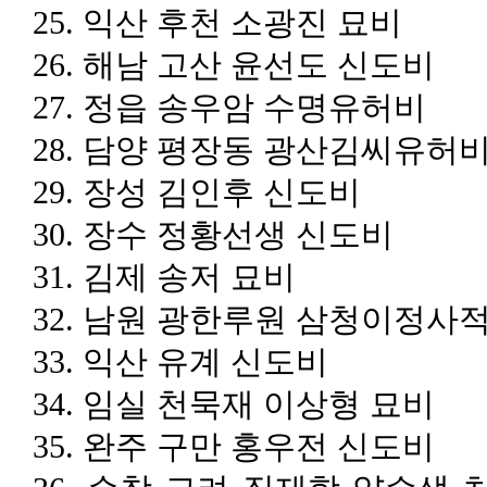
25.
익산 후천 소광진 묘비
26.
해남 고산 윤선도 신도비
27.
정읍 송우암 수명유허비
28.
담양 평장동 광산김씨유허
29.
장성 김인후 신도비
30.
장수 정황선생 신도비
31.
김제 송저 묘비
32.
남원 광한루원 삼청이정사
33.
익산 유계 신도비
34.
임실 천묵재 이상형 묘비
35.
완주 구만 홍우전 신도비