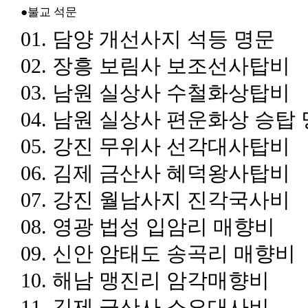
●
불교 석문
01.
담양 개선사지 석등 명문
02.
장흥 보림사 보조선사탑비
03.
남원 실상사 수철화상탑비
04.
남원 실상사 편운화상 승탑
05.
강진 무위사 선각대사탑비
06.
김제 금산사 혜덕왕사탑비
07.
강진 월남사지 진각국사비
08.
영광 법성 입암리 매향비
09.
신안 암태도 송곡리 매향비
10.
해남 맹진리 암각매향비
11.
김제 금산사 소요대사비