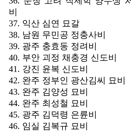
36.
순창 고려 직제학 양수생 
비
37.
익산 심연 묘갈
38.
남원 무민공 정충사비
39.
광주 충효동 정려비
40.
부안 괴정 채충경 신도비
41.
강진 윤복 신도비
42.
완주 정부인 광산김씨 묘비
43.
완주 김양성 묘비
44.
완주 최성철 묘비
45.
광주 김덕령 은륜비
46.
임실 김복규 묘비