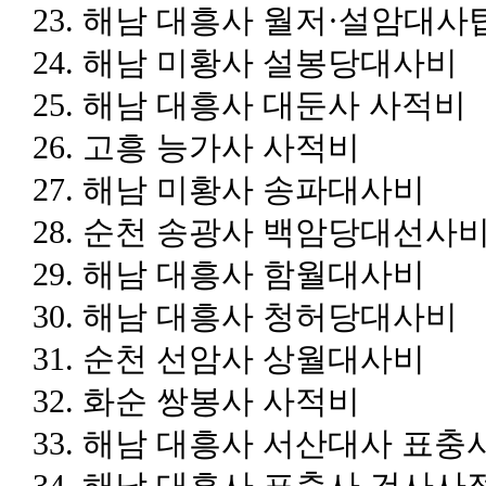
23.
해남 대흥사 월저
·
설암대사
24.
해남 미황사 설봉당대사비
25.
해남 대흥사 대둔사 사적비
26.
고흥 능가사 사적비
27.
해남 미황사 송파대사비
28.
순천 송광사 백암당대선사
29.
해남 대흥사 함월대사비
30.
해남 대흥사 청허당대사비
31.
순천 선암사 상월대사비
32.
화순 쌍봉사 사적비
33.
해남 대흥사 서산대사 표충
34.
해남 대흥사 표충사 건사사