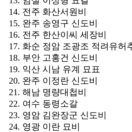
13.
임실 이상형 묘갈
14.
전주 화산서원비
15.
완주 송영구 신도비
16.
전주 한산이씨 세장비
17.
화순 정암 조광조 적려유허
18.
부안 고홍건 신도비
19.
익산 시남 유계 묘표
20.
완주 이정란 신도비
21.
해남 명량대첩비
22.
여수 동령소갈
23.
영암 김완장군 신도비
24.
영광 이란 묘비