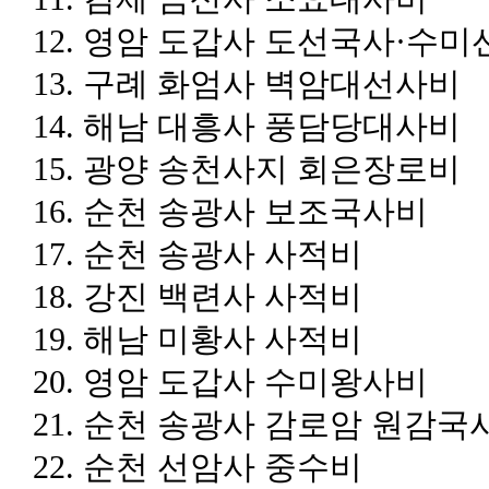
12.
영암 도갑사 도선국사
·
수미
13.
구례 화엄사 벽암대선사비
14.
해남 대흥사 풍담당대사비
15.
광양 송천사지 회은장로비
16.
순천 송광사 보조국사비
17.
순천 송광사 사적비
18.
강진 백련사 사적비
19.
해남 미황사 사적비
20.
영암 도갑사 수미왕사비
21.
순천 송광사 감로암 원감국
22.
순천 선암사 중수비