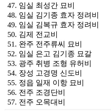
47.
임실 최성간 묘비
48.
임실 김기종 효자 정려비
49.
임실 김복규 효자 정려비
50.
김제 전교비
51.
완주 전주류씨 묘비
52.
임실 은고 김기종 묘갈
53.
광주 취병 조형 유허비
54.
장성 고경명 신도비
55.
정읍 일재 이항 묘비
56.
전주 조경단비
57.
전주 오목대비