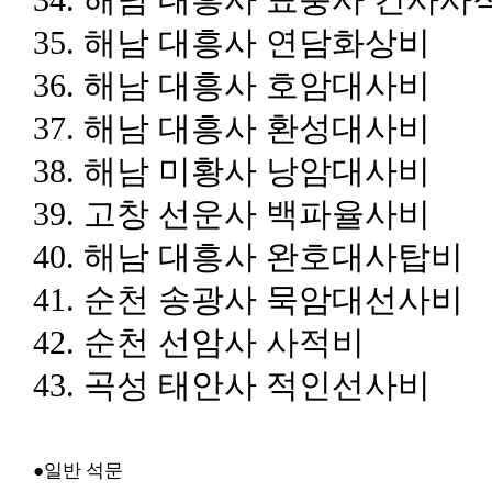
35.
해남 대흥사 연담화상비
36.
해남 대흥사 호암대사비
37.
해남 대흥사 환성대사비
38.
해남 미황사 낭암대사비
39.
고창 선운사 백파율사비
40.
해남 대흥사 완호대사탑비
41.
순천 송광사 묵암대선사비
42.
순천 선암사 사적비
43.
곡성 태안사 적인선사비
●
일반 석문