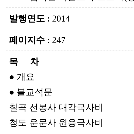
발행연도
: 2014
페이지수
: 247
목 차
●
개요
● 불교석문
칠곡 선봉사 대각국사비
청도 운문사 원응국사비