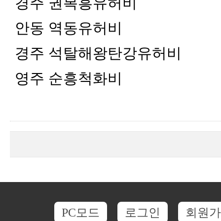
경주 권복흥유허비
안동 역동유허비
경주 석탈해왕탄강유허비
영주 순흥척화비
PC모드
로그인
회원가