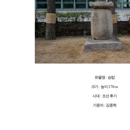
유물명
:
승탑
크기
:
높이
170
㎝
시대
:
조선 후기
기증자
:
김종학