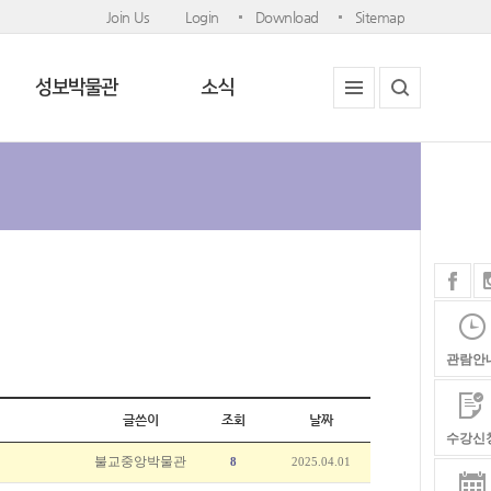
Join Us
Login
Download
Sitemap
성보박물관
소식
관람안
글쓴이
조회
날짜
수강신
불교중앙박물관
8
2025.04.01