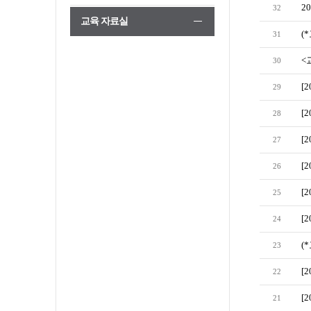
2
32
교육 자료실
(
31
<
30
[
29
[
28
[
27
[
26
[
25
[
24
(
23
[
22
[
21