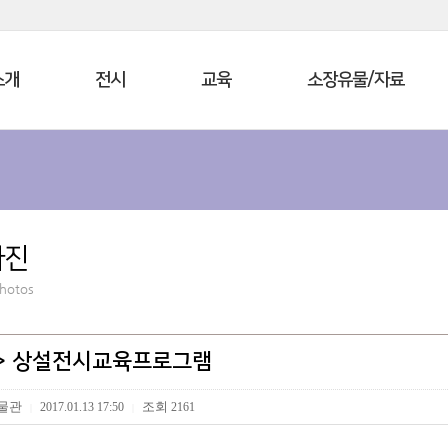
소개
전시
교육
소장유물/자료
사진
Photos
6> 상설전시교육프로그램
물관
조회
2017.01.13 17:50
2161
|
|