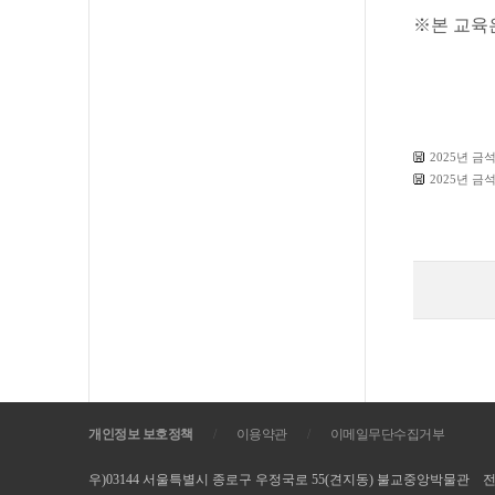
※
본 교육
2025년 금
2025년 금
개인정보 보호정책
/
이용약관
/
이메일무단수집거부
우)03144 서울특별시 종로구 우정국로 55(견지동) 불교중앙박물관 전화. 02-