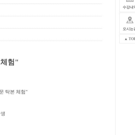
수강내
오시는
▲ TO
 체험"
문 탁본 체험"
강생