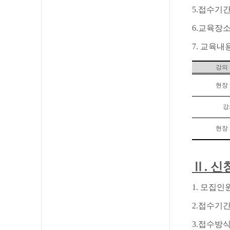
5.
접수기
6.
교육장
7. 교육내
강의
현장
강
현장
Ⅱ
.
신
1.
모집인
2.
접수기
3.
접수방