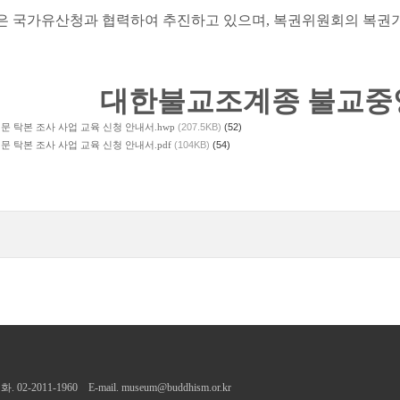
은 국가유산청과 협력하여 추진하고 있으며
,
복권위원회의 복권기
대한불교조계종 불교중
석문 탁본 조사 사업 교육 신청 안내서.hwp
(207.5KB)
(52)
석문 탁본 조사 사업 교육 신청 안내서.pdf
(104KB)
(54)
2011-1960 E-mail.
museum@buddhism.or.kr