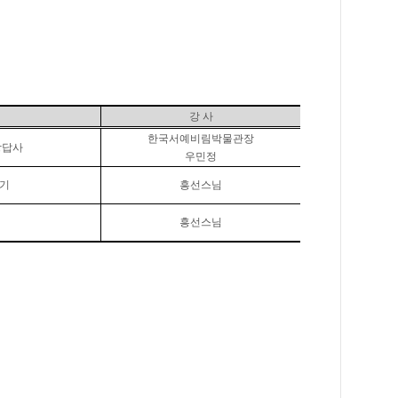
강 사
한국서예비림박물관장
장답사
우민정
들기
흥선스님
흥선스님