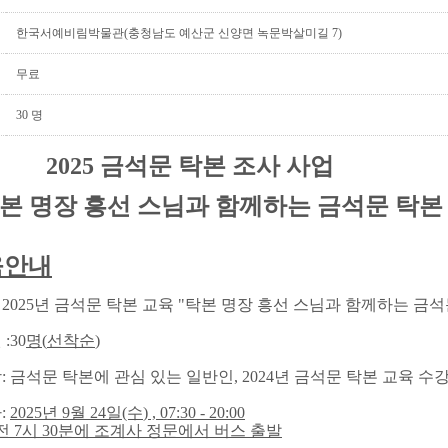
한국서예비림박물관(충청남도 예산군 신양면 녹문박살미길 7)
무료
30 명
5 금석문 탁본 조사 사업
 명장 흥선 스님과 함께하는 금석문 탁본
육안내
: 2025년 금석문 탁본 교육 "탁본 명장 흥선 스님과 함께하는 금석
원
:30
명
(
선착순
)
상
: 금석문 탁본에 관심 있는 일반인, 2024년 금석문 탁본 교육 수
자
:
2025
년 9
월
24
일
(수
) , 07:30 - 20:00
전 7시 30분에 조계사 정문에서 버스 출발