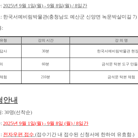
간
:
2025
년 9
월
1
일
(
월
) - 9
월 8
일
(월
) / 8
일간
소
:
한국서예비림박물관(충청남도 예산군 신양면 녹문박살미길 7)
용:
 유형
강의 시간
강 의 명
 답사
30
분
한국서예비림박물관 현
의
60
분
금석문 탁본 도구 만
 체험
210
분
금석문 탁본 체험
청안내
원
: 30
명
(
선착순
)
간
:
2025
년 9
월
1
일
(
월
) - 9
월 8
일
(월
) / 8
일간
식
:
전자우편 접
수
(
접수기간 내 접수된 신청서에 한하여 유효함
.)