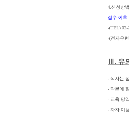
4.
신청방
접수 이후
-
(TEL) 02-
-(
전자우편
Ⅲ
.
유
- 식사는 
- 탁본에
- 교육 당
- 자차 이