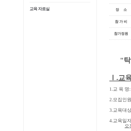
교육 자료실
장 소
참 가 비
참가정원
202
"탁본
Ⅰ
.
교
1.
교 육 명
2.
모집인
3.
교육대
4.
교육일
오