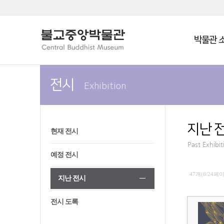
박물관 
전시
Exhibition
지난 
현재 전시
Past Exhibit
예정 전시
47개(6/24페
지난 전시
전시 도록